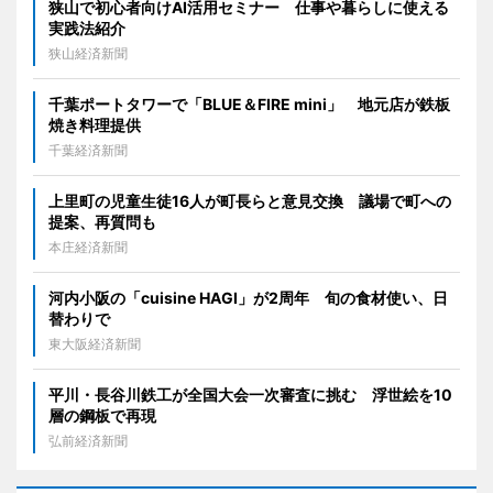
狭山で初心者向けAI活用セミナー 仕事や暮らしに使える
実践法紹介
狭山経済新聞
千葉ポートタワーで「BLUE＆FIRE mini」 地元店が鉄板
焼き料理提供
千葉経済新聞
上里町の児童生徒16人が町長らと意見交換 議場で町への
提案、再質問も
本庄経済新聞
河内小阪の「cuisine HAGI」が2周年 旬の食材使い、日
替わりで
東大阪経済新聞
平川・長谷川鉄工が全国大会一次審査に挑む 浮世絵を10
層の鋼板で再現
弘前経済新聞