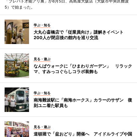
「プレバト才能アリ展」が8月5日、高島屋大阪店（大阪市中央区難波
5）で始まった。
学ぶ・知る
大丸心斎橋店で「従業員向け」謎解きイベント
200人が閉店後の館内を巡り交流
見る・遊ぶ
なんばウォークに「ひまわりガーデン」 リラック
マ、すみっコぐらしコラボ装飾も
学ぶ・知る
南海難波駅に「南海ホークス」カラーのサザン 復
刻ユニ着た駅員も
見る・遊ぶ
道頓堀で「盆おどり」開催へ アイドルライブや国