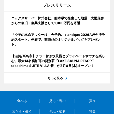
プレスリリース
エックスサーバー株式会社、熊本県で発生した地震・大雨災害
からの復旧・復興支援として1,000万円を寄附
「今年の本命アウターは、今予約。」antiqua 2026AW先行予
約スタート。先着で、非売品のオリジナルバッグをプレゼン
ト。
【滋賀/高島市】チラー付き水風呂とプライベートサウナを楽し
む。最大14名宿泊可の貸別荘「LAKE SAUNA RESORT
takashima SUITE VILLA 碧」が8月6日(木)オープン！
もっと見る
食べる
見る・遊ぶ
買う
暮らす・働く
学ぶ・知る
特集