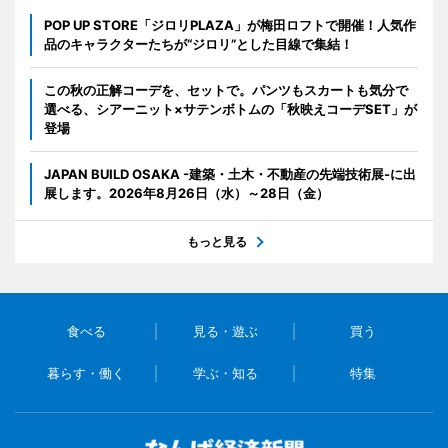
POP UP STORE「ジロリPLAZA」が梅田ロフトで開催！人気作
品のキャラクターたちが“ジロリ”とした目線で集結！
この秋の正解コーデを、セットで。パンツもスカートも気分で
選べる、シアーニット×サテンボトムの「秋映えコーデSET」が
登場
JAPAN BUILD OSAKA -建築・土木・不動産の先端技術展-に出
展します。2026年8月26日（水）～28日（金）
もっと見る
食べる
見る・遊ぶ
買う
暮らす・働く
学ぶ・知る
特集