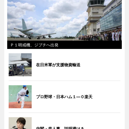
Ｐ１哨戒機、ジブチへ出発
在日米軍が支援物資輸送
プロ野球・日本ハム１―０楽天
内閣・党人事、説明避ける