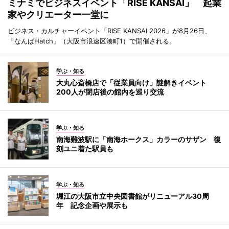
ミナミでビジネスイベント「RISE KANSAI」 起業
家やクリエーター一堂に
ビジネス・カルチャーイベント「RISE KANSAI 2026」が8月26日、
「なんばHatch」（大阪市浪速区湊町1）で開催される。
学ぶ・知る
大丸心斎橋店で「従業員向け」謎解きイベント
200人が閉店後の館内を巡り交流
学ぶ・知る
南海難波駅に「南海ホークス」カラーのサザン 復
刻ユニ着た駅員も
学ぶ・知る
堀江の大阪市立中央図書館がリニューアル30周
年 記念企画や展示も