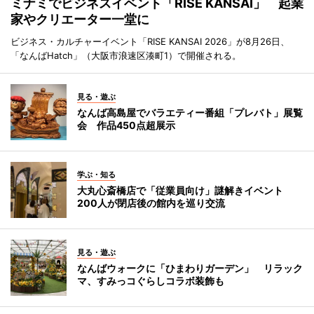
ミナミでビジネスイベント「RISE KANSAI」 起業
家やクリエーター一堂に
ビジネス・カルチャーイベント「RISE KANSAI 2026」が8月26日、
「なんばHatch」（大阪市浪速区湊町1）で開催される。
見る・遊ぶ
なんば高島屋でバラエティー番組「プレバト」展覧
会 作品450点超展示
学ぶ・知る
大丸心斎橋店で「従業員向け」謎解きイベント
200人が閉店後の館内を巡り交流
見る・遊ぶ
なんばウォークに「ひまわりガーデン」 リラック
マ、すみっコぐらしコラボ装飾も