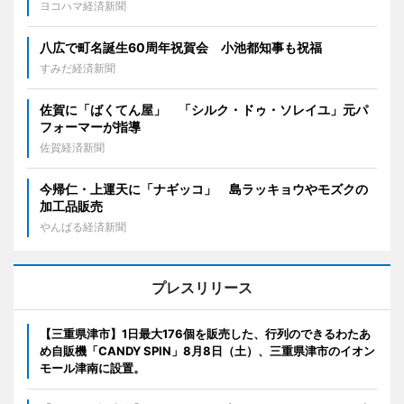
ヨコハマ経済新聞
八広で町名誕生60周年祝賀会 小池都知事も祝福
すみだ経済新聞
佐賀に「ばくてん屋」 「シルク・ドゥ・ソレイユ」元パ
フォーマーが指導
佐賀経済新聞
今帰仁・上運天に「ナギッコ」 島ラッキョウやモズクの
加工品販売
やんばる経済新聞
プレスリリース
【三重県津市】1日最大176個を販売した、行列のできるわたあ
め自販機「CANDY SPIN」8月8日（土）、三重県津市のイオン
モール津南に設置。