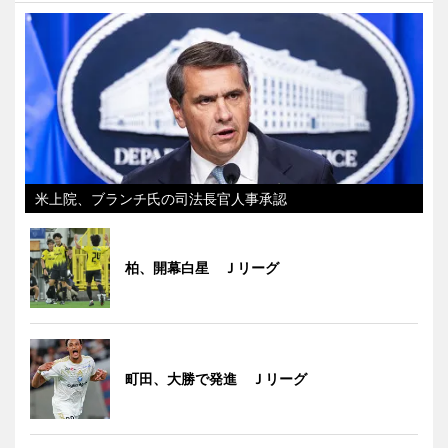
米上院、ブランチ氏の司法長官人事承認
柏、開幕白星 Ｊリーグ
町田、大勝で発進 Ｊリーグ