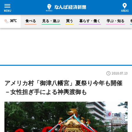
36°C
食べる
見る・遊ぶ
買う
暮らす・働く
学ぶ・知る
2010.07.13
アメリカ村「御津八幡宮」夏祭り今年も開催
－女性担ぎ手による神輿渡御も