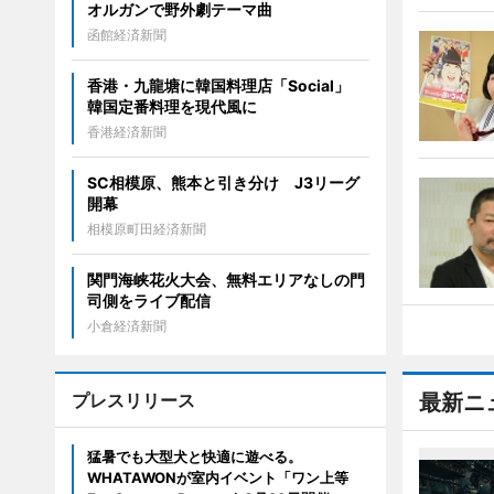
オルガンで野外劇テーマ曲
函館経済新聞
香港・九龍塘に韓国料理店「Social」
韓国定番料理を現代風に
香港経済新聞
SC相模原、熊本と引き分け J3リーグ
開幕
相模原町田経済新聞
関門海峡花火大会、無料エリアなしの門
司側をライブ配信
小倉経済新聞
プレスリリース
最新ニ
猛暑でも大型犬と快適に遊べる。
WHATAWONが室内イベント「ワン上等