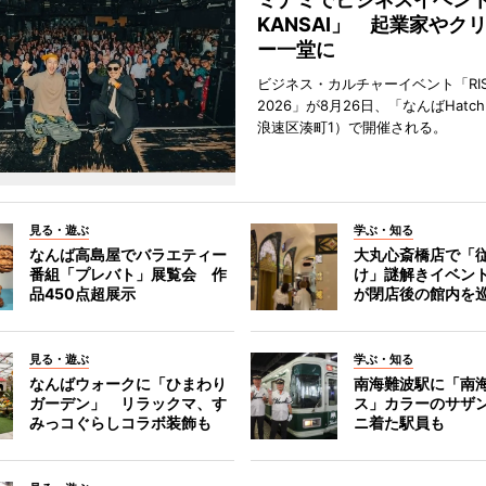
KANSAI」 起業家やク
ー一堂に
ビジネス・カルチャーイベント「RISE 
2026」が8月26日、「なんばHat
浪速区湊町1）で開催される。
見る・遊ぶ
学ぶ・知る
なんば高島屋でバラエティー
大丸心斎橋店で「
番組「プレバト」展覧会 作
け」謎解きイベント
品450点超展示
が閉店後の館内を
見る・遊ぶ
学ぶ・知る
なんばウォークに「ひまわり
南海難波駅に「南
ガーデン」 リラックマ、す
ス」カラーのサザ
みっコぐらしコラボ装飾も
ニ着た駅員も