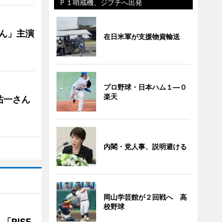
Ｐ１哨戒機、ジブチへ出発
ゃん」主演
在日米軍が支援物資輸送
プロ野球・日本ハム１―０
楽天
祐一さん
内閣・党人事、説明避ける
岡山学芸館が２回戦へ 高
校野球
RISE