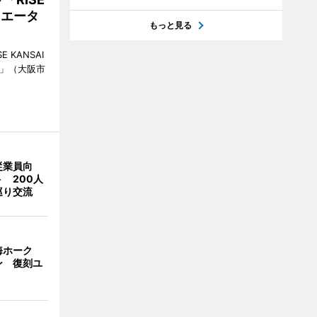
リエータ
もっと見る
KANSAI
ch」（大阪市
従業員向
 200人
巡り交流
海ホーク
ン 復刻ユ