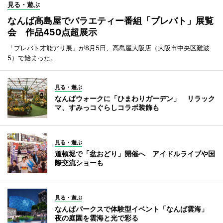
見る・遊ぶ
なんば高島屋でバラエティー番組「プレバト」展覧
会 作品450点超展示
「プレバト才能アリ展」が8月5日、高島屋大阪店（大阪市中央区難波
5）で始まった。
見る・遊ぶ
なんばウォークに「ひまわりガーデン」 リラック
マ、すみっコぐらしコラボ装飾も
見る・遊ぶ
道頓堀で「盆おどり」開催へ アイドルライブや国
際交流ショーも
見る・遊ぶ
なんばパークスで体験型イベント「なんば雲海」
夜の庭園を雲海と光で彩る