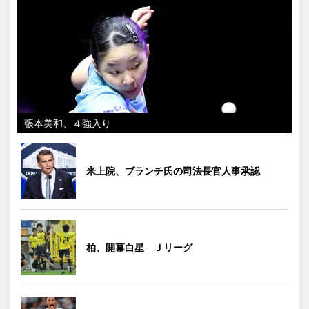
張本美和、４強入り
米上院、ブランチ氏の司法長官人事承認
柏、開幕白星 Ｊリーグ