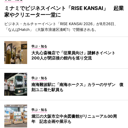
ミナミでビジネスイベント「RISE KANSAI」 起業
家やクリエーター一堂に
ビジネス・カルチャーイベント「RISE KANSAI 2026」が8月26日、
「なんばHatch」（大阪市浪速区湊町1）で開催される。
学ぶ・知る
大丸心斎橋店で「従業員向け」謎解きイベント
200人が閉店後の館内を巡り交流
学ぶ・知る
南海難波駅に「南海ホークス」カラーのサザン 復
刻ユニ着た駅員も
学ぶ・知る
堀江の大阪市立中央図書館がリニューアル30周
年 記念企画や展示も