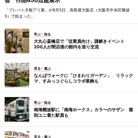
会 作品450点超展示
「プレバト才能アリ展」が8月5日、高島屋大阪店（大阪市中央区難波
5）で始まった。
学ぶ・知る
大丸心斎橋店で「従業員向け」謎解きイベント
200人が閉店後の館内を巡り交流
見る・遊ぶ
なんばウォークに「ひまわりガーデン」 リラック
マ、すみっコぐらしコラボ装飾も
学ぶ・知る
南海難波駅に「南海ホークス」カラーのサザン 復
刻ユニ着た駅員も
見る・遊ぶ