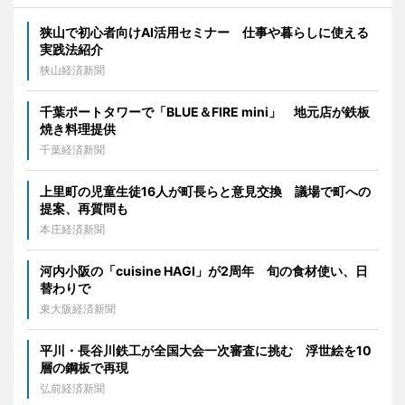
狭山で初心者向けAI活用セミナー 仕事や暮らしに使える
実践法紹介
狭山経済新聞
千葉ポートタワーで「BLUE＆FIRE mini」 地元店が鉄板
焼き料理提供
千葉経済新聞
上里町の児童生徒16人が町長らと意見交換 議場で町への
提案、再質問も
本庄経済新聞
河内小阪の「cuisine HAGI」が2周年 旬の食材使い、日
替わりで
東大阪経済新聞
平川・長谷川鉄工が全国大会一次審査に挑む 浮世絵を10
層の鋼板で再現
弘前経済新聞