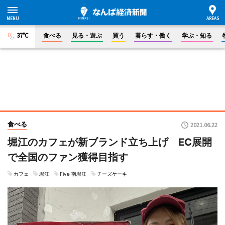
37°C
食べる
見る・遊ぶ
買う
暮らす・働く
学ぶ・知る
食べる
2021.06.22
堀江のカフェが新ブランド立ち上げ EC展開
で全国のファン獲得目指す
カフェ
堀江
Five 南堀江
チーズケーキ