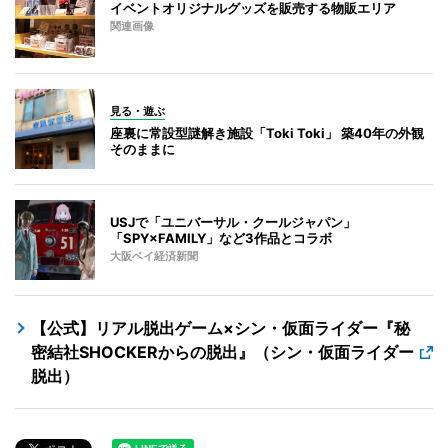
イベントオリジナルグッズを販売する物販エリア
関連画像
見る・遊ぶ
座裏に常設型謎解き施設「Toki Toki」 築40年の外観
そのままに
USJで「ユニバーサル・クールジャパン」
「SPY×FAMILY」など3作品とコラボ
大阪ベイ経済新聞
【公式】リアル脱出ゲーム×シン・仮面ライダー『秘
密結社SHOCKERからの脱出』（シン・仮面ライダー
脱出）