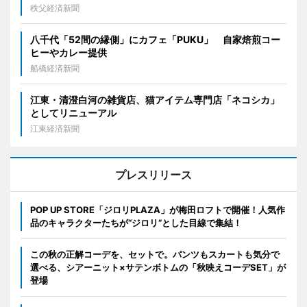
秩父経済新聞
八千代「52間の縁側」にカフェ「PUKU」 自家焙煎コー
ヒーやカレー提供
船橋経済新聞
江東・清澄白河の雑貨店、猫アイテム専門店「ネコシカ」
としてリニューアル
江東経済新聞
プレスリリース
POP UP STORE「ジロリPLAZA」が梅田ロフトで開催！人気作
品のキャラクターたちが“ジロリ”とした目線で集結！
この秋の正解コーデを、セットで。パンツもスカートも気分で
選べる、シアーニット×サテンボトムの「秋映えコーデSET」が
登場