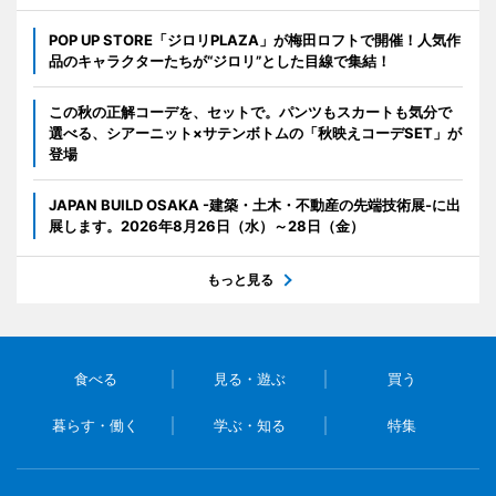
POP UP STORE「ジロリPLAZA」が梅田ロフトで開催！人気作
品のキャラクターたちが“ジロリ”とした目線で集結！
この秋の正解コーデを、セットで。パンツもスカートも気分で
選べる、シアーニット×サテンボトムの「秋映えコーデSET」が
登場
JAPAN BUILD OSAKA -建築・土木・不動産の先端技術展-に出
展します。2026年8月26日（水）～28日（金）
もっと見る
食べる
見る・遊ぶ
買う
暮らす・働く
学ぶ・知る
特集