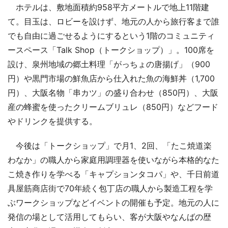
ホテルは、敷地面積約958平方メートルで地上11階建
て。目玉は、ロビーを設けず、地元の人から旅行客まで誰
でも自由に過ごせるようにするという1階のコミュニティ
ースペース「Talk Shop（トークショップ）」。100席を
設け、泉州地域の郷土料理「がっちょの唐揚げ」（900
円）や黒門市場の鮮魚店から仕入れた魚の海鮮丼（1,700
円）、大阪名物「串カツ」の盛り合わせ（850円）、大阪
産の蜂蜜を使ったクリームブリュレ（850円）などフード
やドリンクを提供する。
今後は「トークショップ」で月1、2回、「たこ焼道楽
わなか」の職人から家庭用調理器を使いながら本格的なた
こ焼き作りを学べる「キャプションタコパ」や、千日前道
具屋筋商店街で70年続く包丁店の職人から製造工程を学
ぶワークショップなどイベントの開催も予定。地元の人に
発信の場として活用してもらい、客が大阪やなんばの歴