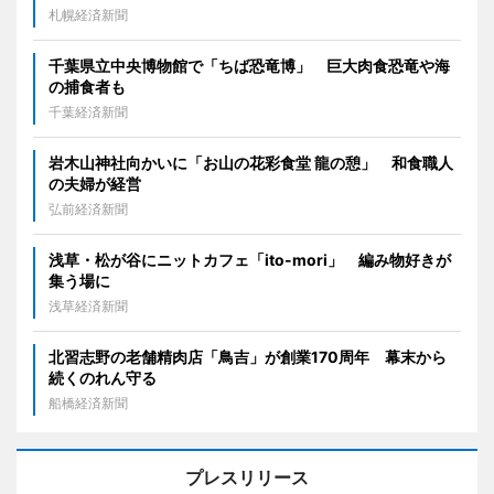
札幌経済新聞
千葉県立中央博物館で「ちば恐竜博」 巨大肉食恐竜や海
の捕食者も
千葉経済新聞
岩木山神社向かいに「お山の花彩食堂 龍の憩」 和食職人
の夫婦が経営
弘前経済新聞
浅草・松が谷にニットカフェ「ito-mori」 編み物好きが
集う場に
浅草経済新聞
北習志野の老舗精肉店「鳥吉」が創業170周年 幕末から
続くのれん守る
船橋経済新聞
プレスリリース