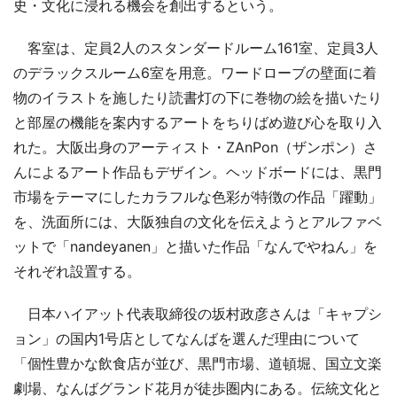
史・文化に浸れる機会を創出するという。
客室は、定員2人のスタンダードルーム161室、定員3人
のデラックスルーム6室を用意。ワードローブの壁面に着
物のイラストを施したり読書灯の下に巻物の絵を描いたり
と部屋の機能を案内するアートをちりばめ遊び心を取り入
れた。大阪出身のアーティスト・ZAnPon（ザンポン）さ
んによるアート作品もデザイン。ヘッドボードには、黒門
市場をテーマにしたカラフルな色彩が特徴の作品「躍動」
を、洗面所には、大阪独自の文化を伝えようとアルファベ
ットで「nandeyanen」と描いた作品「なんでやねん」を
それぞれ設置する。
日本ハイアット代表取締役の坂村政彦さんは「キャプシ
ョン」の国内1号店としてなんばを選んだ理由について
「個性豊かな飲食店が並び、黒門市場、道頓堀、国立文楽
劇場、なんばグランド花月が徒歩圏内にある。伝統文化と