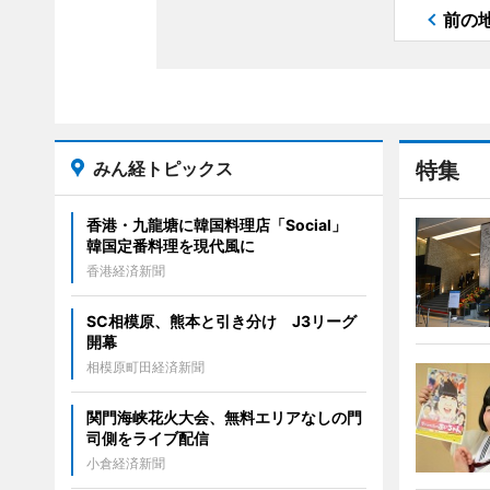
前の
みん経トピックス
特集
香港・九龍塘に韓国料理店「Social」
韓国定番料理を現代風に
香港経済新聞
SC相模原、熊本と引き分け J3リーグ
開幕
相模原町田経済新聞
関門海峡花火大会、無料エリアなしの門
司側をライブ配信
小倉経済新聞