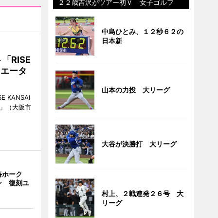
２２歳吉沢がツアー初Ｖ 女子ゴルフ
中島ひとみ、１２秒６２の
日本新
RISE
リエータ
山本の力投 大リーグ
KANSAI
ch」（大阪市
大谷が決勝打 大リーグ
海ホーク
ン 復刻ユ
村上、２戦連発２６号 大
リーグ