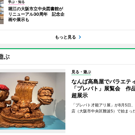
学ぶ・知る
堀江の大阪市立中央図書館が
リニューアル30周年 記念企
画や展示も
もっと見る
遊ぶ
見る・遊ぶ
なんば高島屋でバラエテ
「プレバト」展覧会 作品
超展示
「プレバト才能アリ展」が8月5日
店（大阪市中央区難波5）で始まっ