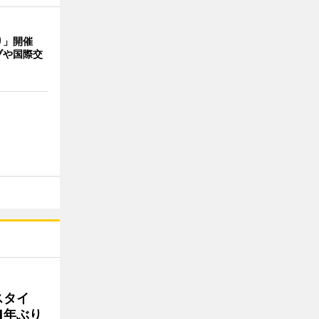
り」開催
ブや国際交
スタイ
1年ぶり