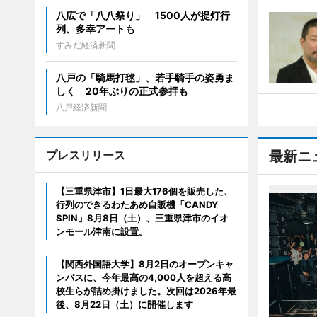
八広で「八八祭り」 1500人が提灯行
列、多幸アートも
すみだ経済新聞
八戸の「騎馬打毬」、若手騎手の姿勇ま
しく 20年ぶりの正式参拝も
八戸経済新聞
プレスリリース
最新ニ
【三重県津市】1日最大176個を販売した、
行列のできるわたあめ自販機「CANDY
SPIN」8月8日（土）、三重県津市のイオ
ンモール津南に設置。
【関西外国語大学】8月2日のオープンキャ
ンパスに、今年最高の4,000人を超える高
校生らが詰め掛けました。次回は2026年最
後、8月22日（土）に開催します