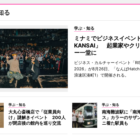
知る
学ぶ・知る
ミナミでビジネスイベント「
KANSAI」 起業家やク
ー一堂に
ビジネス・カルチャーイベント「RISE 
2026」が8月26日、「なんばHat
浪速区湊町1）で開催される。
学ぶ・知る
学ぶ・知る
大丸心斎橋店で「従業員向
南海難波駅に「南
け」謎解きイベント 200人
ス」カラーのサザ
が閉店後の館内を巡り交流
ニ着た駅員も