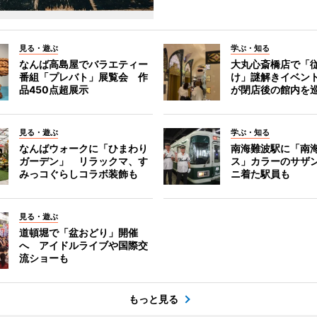
見る・遊ぶ
学ぶ・知る
なんば高島屋でバラエティー
大丸心斎橋店で「
番組「プレバト」展覧会 作
け」謎解きイベント
品450点超展示
が閉店後の館内を
見る・遊ぶ
学ぶ・知る
なんばウォークに「ひまわり
南海難波駅に「南
ガーデン」 リラックマ、す
ス」カラーのサザ
みっコぐらしコラボ装飾も
ニ着た駅員も
見る・遊ぶ
道頓堀で「盆おどり」開催
へ アイドルライブや国際交
流ショーも
もっと見る