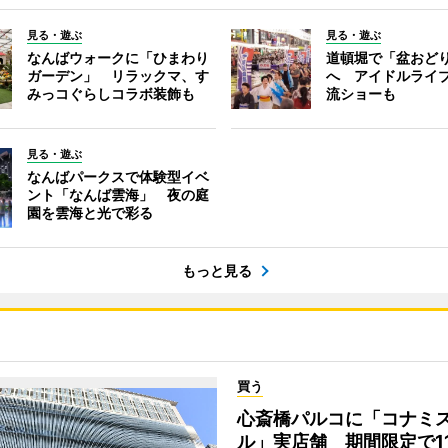
見る・遊ぶ
見る・遊ぶ
なんばウォークに「ひまわり
道頓堀で「盆おど
ガーデン」 リラックマ、す
へ アイドルライ
みっコぐらしコラボ装飾も
流ショーも
見る・遊ぶ
なんばパークスで体験型イベ
ント「なんば雲海」 夜の庭
園を雲海と光で彩る
もっと見る
買う
心斎橋パルコに「コナミ
ル」実店舗 期間限定で1