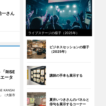
祐一さん
ライブステージの様子（2025年）
ビジネスセッションの様子
（2025年）
RISE
講師の手本も展示する
リエータ
KANSAI
ch」（大阪市
夏井いつきさんのパネルと
俳句を展示するコーナー