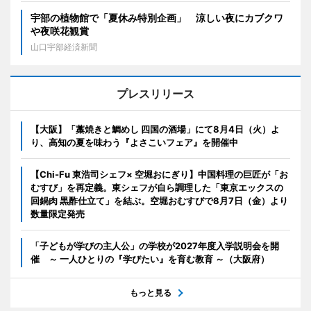
宇部の植物館で「夏休み特別企画」 涼しい夜にカブクワ
や夜咲花観賞
山口宇部経済新聞
プレスリリース
【大阪】「藁焼きと鯛めし 四国の酒場」にて8月4日（火）よ
り、高知の夏を味わう『よさこいフェア』を開催中
【Chi-Fu 東浩司シェフ× 空堀おにぎり】中国料理の巨匠が「お
むすび」を再定義。東シェフが自ら調理した「東京エックスの
回鍋肉 黒酢仕立て」を結ぶ。空堀おむすびで8月7日（金）より
数量限定発売
「子どもが学びの主人公」の学校が2027年度入学説明会を開
催 ～ 一人ひとりの『学びたい』を育む教育 ～（大阪府）
もっと見る