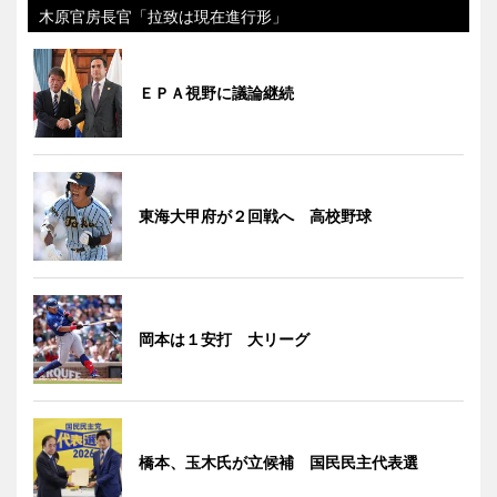
木原官房長官「拉致は現在進行形」
ＥＰＡ視野に議論継続
東海大甲府が２回戦へ 高校野球
岡本は１安打 大リーグ
橋本、玉木氏が立候補 国民民主代表選