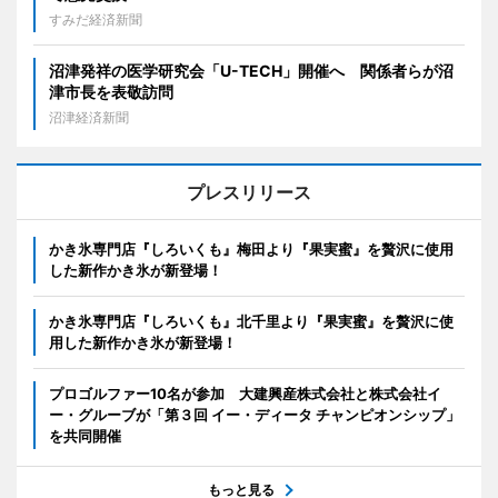
すみだ経済新聞
沼津発祥の医学研究会「U-TECH」開催へ 関係者らが沼
津市長を表敬訪問
沼津経済新聞
プレスリリース
かき氷専門店『しろいくも』梅田より『果実蜜』を贅沢に使用
した新作かき氷が新登場！
かき氷専門店『しろいくも』北千里より『果実蜜』を贅沢に使
用した新作かき氷が新登場！
プロゴルファー10名が参加 大建興産株式会社と株式会社イ
ー・グルーブが「第３回 イー・ディータ チャンピオンシップ」
を共同開催
もっと見る