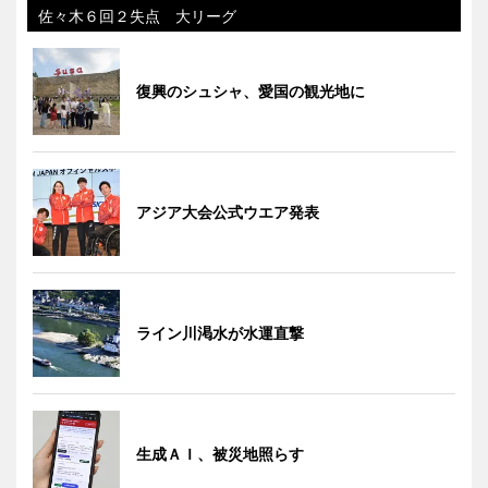
佐々木６回２失点 大リーグ
復興のシュシャ、愛国の観光地に
アジア大会公式ウエア発表
ライン川渇水が水運直撃
生成ＡＩ、被災地照らす