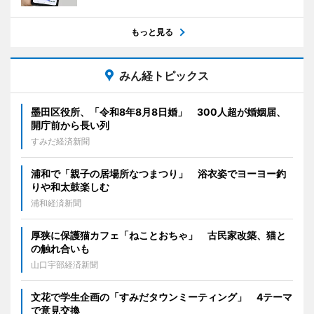
もっと見る
みん経トピックス
墨田区役所、「令和8年8月8日婚」 300人超が婚姻届、
開庁前から長い列
すみだ経済新聞
浦和で「親子の居場所なつまつり」 浴衣姿でヨーヨー釣
りや和太鼓楽しむ
浦和経済新聞
厚狭に保護猫カフェ「ねことおちゃ」 古民家改築、猫と
の触れ合いも
山口宇部経済新聞
文花で学生企画の「すみだタウンミーティング」 4テーマ
で意見交換