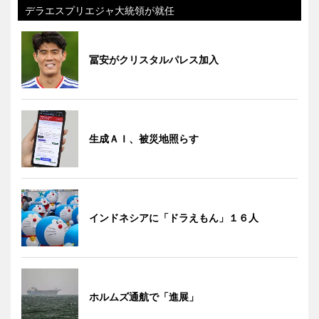
デラエスプリエジャ大統領が就任
冨安がクリスタルパレス加入
生成ＡＩ、被災地照らす
インドネシアに「ドラえもん」１６人
ホルムズ通航で「進展」