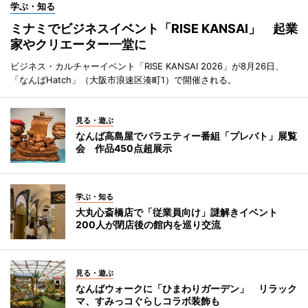
学ぶ・知る
ミナミでビジネスイベント「RISE KANSAI」 起業
家やクリエーター一堂に
ビジネス・カルチャーイベント「RISE KANSAI 2026」が8月26日、
「なんばHatch」（大阪市浪速区湊町1）で開催される。
見る・遊ぶ
なんば高島屋でバラエティー番組「プレバト」展覧
会 作品450点超展示
学ぶ・知る
大丸心斎橋店で「従業員向け」謎解きイベント
200人が閉店後の館内を巡り交流
見る・遊ぶ
なんばウォークに「ひまわりガーデン」 リラック
マ、すみっコぐらしコラボ装飾も