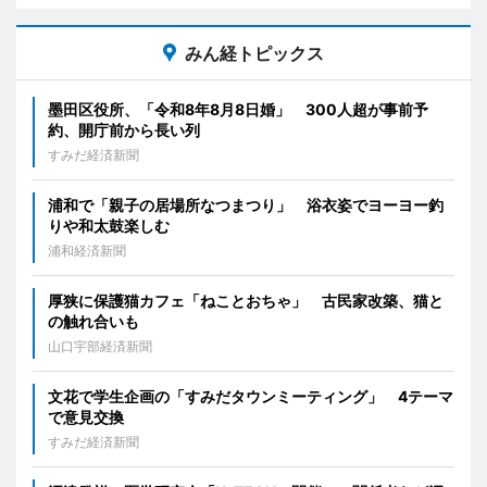
みん経トピックス
墨田区役所、「令和8年8月8日婚」 300人超が事前予
約、開庁前から長い列
すみだ経済新聞
浦和で「親子の居場所なつまつり」 浴衣姿でヨーヨー釣
りや和太鼓楽しむ
浦和経済新聞
厚狭に保護猫カフェ「ねことおちゃ」 古民家改築、猫と
の触れ合いも
山口宇部経済新聞
文花で学生企画の「すみだタウンミーティング」 4テーマ
で意見交換
すみだ経済新聞