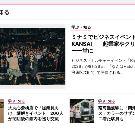
知る
学ぶ・知る
ミナミでビジネスイベント「
KANSAI」 起業家やク
ー一堂に
ビジネス・カルチャーイベント「RISE 
2026」が8月26日、「なんばHat
浪速区湊町1）で開催される。
学ぶ・知る
学ぶ・知る
大丸心斎橋店で「従業員向
南海難波駅に「南
け」謎解きイベント 200人
ス」カラーのサザ
が閉店後の館内を巡り交流
ニ着た駅員も