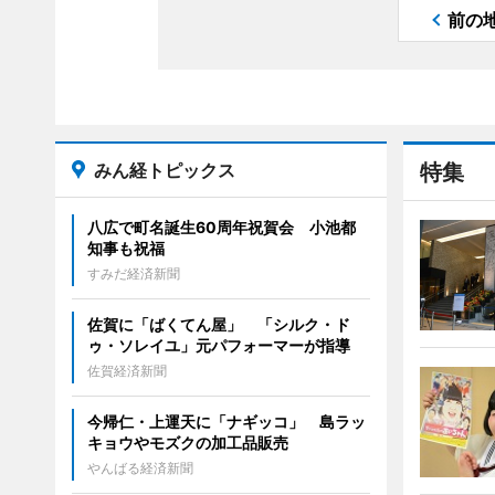
前の
みん経トピックス
特集
八広で町名誕生60周年祝賀会 小池都
知事も祝福
すみだ経済新聞
佐賀に「ばくてん屋」 「シルク・ド
ゥ・ソレイユ」元パフォーマーが指導
佐賀経済新聞
今帰仁・上運天に「ナギッコ」 島ラッ
キョウやモズクの加工品販売
やんばる経済新聞