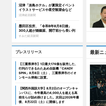
沼津「淡島ホテル」が夏限定イベント
イラストサービスや星空観望会など
沼津経済新聞
墨田区役所、「令和8年8月8日婚」
300人超が婚姻届、開庁前から長い列
すみだ経済新聞
プレスリリース
最新ニ
【三重県津市】1日最大176個を販売した、
行列のできるわたあめ自販機「CANDY
SPIN」8月8日（土）、三重県津市のイオ
ンモール津南に設置。
【関西外国語大学】8月2日のオープンキャ
ンパスに、今年最高の4,000人を超える高
校生らが詰め掛けました。次回は2026年最
後、8月22日（土）に開催します