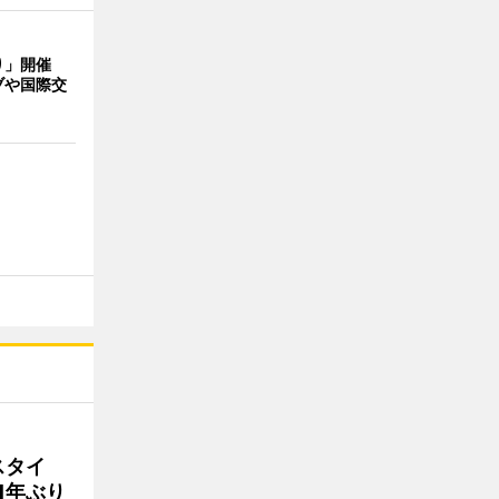
り」開催
ブや国際交
スタイ
1年ぶり