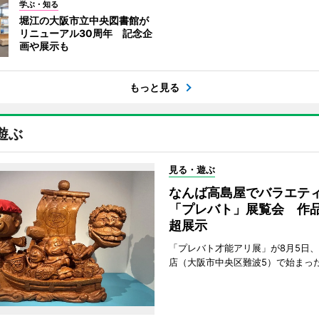
学ぶ・知る
堀江の大阪市立中央図書館が
リニューアル30周年 記念企
画や展示も
もっと見る
遊ぶ
見る・遊ぶ
なんば高島屋でバラエテ
「プレバト」展覧会 作品
超展示
「プレバト才能アリ展」が8月5日
店（大阪市中央区難波5）で始まっ