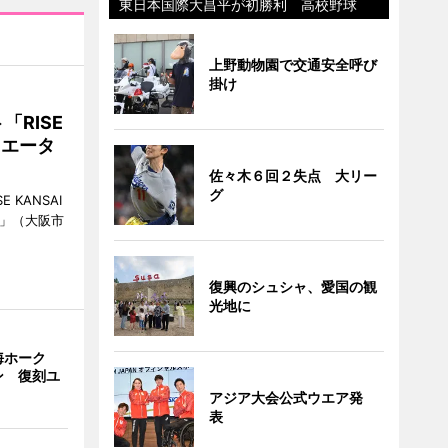
東日本国際大昌平が初勝利 高校野球
上野動物園で交通安全呼び
掛け
RISE
リエータ
佐々木６回２失点 大リー
グ
KANSAI
ch」（大阪市
復興のシュシャ、愛国の観
光地に
海ホーク
ン 復刻ユ
アジア大会公式ウエア発
表