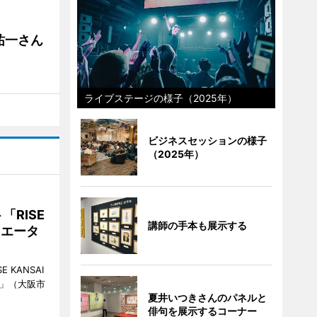
祐一さん
ライブステージの様子（2025年）
ビジネスセッションの様子
（2025年）
RISE
講師の手本も展示する
リエータ
KANSAI
ch」（大阪市
夏井いつきさんのパネルと
俳句を展示するコーナー