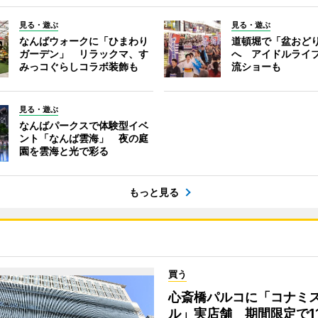
見る・遊ぶ
見る・遊ぶ
なんばウォークに「ひまわり
道頓堀で「盆おど
ガーデン」 リラックマ、す
へ アイドルライ
みっコぐらしコラボ装飾も
流ショーも
見る・遊ぶ
なんばパークスで体験型イベ
ント「なんば雲海」 夜の庭
園を雲海と光で彩る
もっと見る
買う
心斎橋パルコに「コナミ
ル」実店舗 期間限定で1