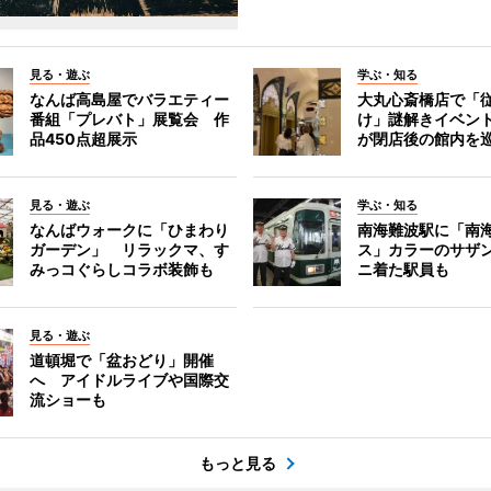
見る・遊ぶ
学ぶ・知る
なんば高島屋でバラエティー
大丸心斎橋店で「
番組「プレバト」展覧会 作
け」謎解きイベント
品450点超展示
が閉店後の館内を
見る・遊ぶ
学ぶ・知る
なんばウォークに「ひまわり
南海難波駅に「南
ガーデン」 リラックマ、す
ス」カラーのサザ
みっコぐらしコラボ装飾も
ニ着た駅員も
見る・遊ぶ
道頓堀で「盆おどり」開催
へ アイドルライブや国際交
流ショーも
もっと見る