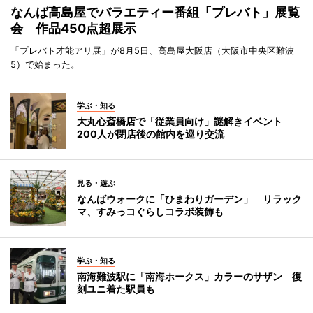
なんば高島屋でバラエティー番組「プレバト」展覧
会 作品450点超展示
「プレバト才能アリ展」が8月5日、高島屋大阪店（大阪市中央区難波
5）で始まった。
学ぶ・知る
大丸心斎橋店で「従業員向け」謎解きイベント
200人が閉店後の館内を巡り交流
見る・遊ぶ
なんばウォークに「ひまわりガーデン」 リラック
マ、すみっコぐらしコラボ装飾も
学ぶ・知る
南海難波駅に「南海ホークス」カラーのサザン 復
刻ユニ着た駅員も