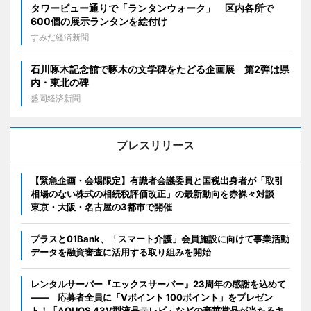
タワービュー通りで「ランタンウォーク」 区内各所で
600個の展示ランタンを絵付け
すみだ経済新聞
石川啄木記念館で啄木の文学碑をたどる企画展 第2弾は県
内・東北の碑
盛岡経済新聞
プレスリリース
【緊急企画・会場限定】有識者会議委員と国税出身者が「取引
相場のない株式の相続税評価改正」の最新動向を赤裸々対談
東京・大阪・名古屋の3都市で開催
プラスと01Bank、「スマート介護」会員施設に向けて事業活動
データを融資審査に活用する取り組みを開始
レンタルサーバー『エックスサーバー』23周年の感謝を込めて
―― 応募者全員に「Vポイント 100ポイント」をプレゼン
ト！「AQUOS 43V型液晶テレビ」などの豪華賞品が当たるキ