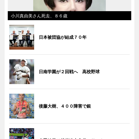
小川真由美さん死去、８６歳
日本被団協が結成７０年
日南学園が２回戦へ 高校野球
後藤大樹、４００障害で銀