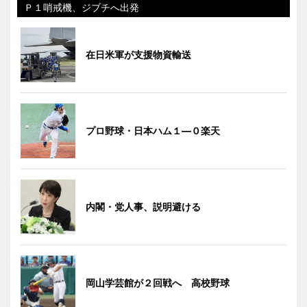
Ｐ１哨戒機、ジブチへ出発
在日米軍が支援物資輸送
プロ野球・日本ハム１―０楽天
内閣・党人事、説明避ける
岡山学芸館が２回戦へ 高校野球