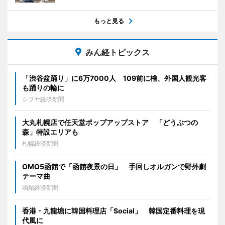
もっと見る
みん経トピックス
「渋谷盆踊り」に6万7000人 109前に櫓、外国人観光客
も踊りの輪に
シブヤ経済新聞
大丸札幌店で任天堂ポップアップストア 「どうぶつの
森」特設エリアも
札幌経済新聞
OMO5函館で「函館夜景の日」 手回しオルガンで野外劇
テーマ曲
函館経済新聞
香港・九龍塘に韓国料理店「Social」 韓国定番料理を現
代風に