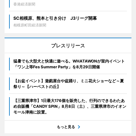
香港経済新聞
SC相模原、熊本と引き分け J3リーグ開幕
相模原町田経済新聞
プレスリリース
猛暑でも大型犬と快適に遊べる。WHATAWONが室内イベント
「ワン上等Fes Summer Party」を8月29日開催
【お盆イベント】遊戯屋台や盆踊り、ミニ花火ショーなど～夏
祭り～【ハーベストの丘】
【三重県津市】1日最大176個を販売した、行列のできるわたあ
め自販機「CANDY SPIN」8月8日（土）、三重県津市のイオン
モール津南に設置。
もっと見る