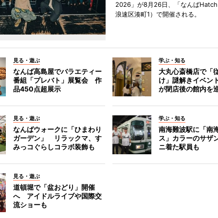
2026」が8月26日、「なんばHat
浪速区湊町1）で開催される。
見る・遊ぶ
学ぶ・知る
なんば高島屋でバラエティー
大丸心斎橋店で「
番組「プレバト」展覧会 作
け」謎解きイベント
品450点超展示
が閉店後の館内を
見る・遊ぶ
学ぶ・知る
なんばウォークに「ひまわり
南海難波駅に「南
ガーデン」 リラックマ、す
ス」カラーのサザ
みっコぐらしコラボ装飾も
ニ着た駅員も
見る・遊ぶ
道頓堀で「盆おどり」開催
へ アイドルライブや国際交
流ショーも