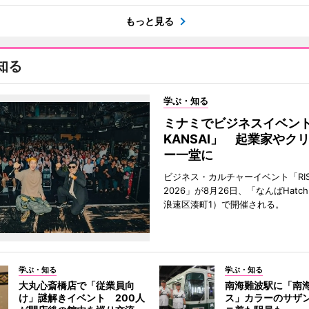
もっと見る
知る
学ぶ・知る
ミナミでビジネスイベント「
KANSAI」 起業家やク
ー一堂に
ビジネス・カルチャーイベント「RISE 
2026」が8月26日、「なんばHat
浪速区湊町1）で開催される。
学ぶ・知る
学ぶ・知る
大丸心斎橋店で「従業員向
南海難波駅に「南
け」謎解きイベント 200人
ス」カラーのサザ