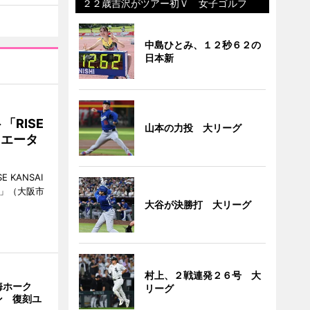
２２歳吉沢がツアー初Ｖ 女子ゴルフ
中島ひとみ、１２秒６２の
日本新
RISE
山本の力投 大リーグ
リエータ
KANSAI
ch」（大阪市
大谷が決勝打 大リーグ
村上、２戦連発２６号 大
海ホーク
リーグ
ン 復刻ユ