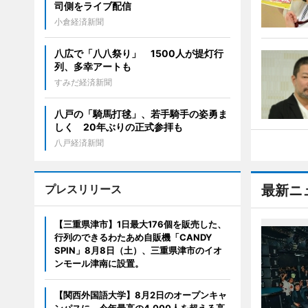
司側をライブ配信
小倉経済新聞
八広で「八八祭り」 1500人が提灯行
列、多幸アートも
すみだ経済新聞
八戸の「騎馬打毬」、若手騎手の姿勇ま
しく 20年ぶりの正式参拝も
八戸経済新聞
プレスリリース
最新ニ
【三重県津市】1日最大176個を販売した、
行列のできるわたあめ自販機「CANDY
SPIN」8月8日（土）、三重県津市のイオ
ンモール津南に設置。
【関西外国語大学】8月2日のオープンキャ