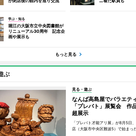
が閉店後の館内を巡り交流
ニ着た駅員も
学ぶ・知る
堀江の大阪市立中央図書館が
リニューアル30周年 記念企
画や展示も
もっと見る
遊ぶ
見る・遊ぶ
なんば高島屋でバラエテ
「プレバト」展覧会 作品
超展示
「プレバト才能アリ展」が8月5日
店（大阪市中央区難波5）で始まっ