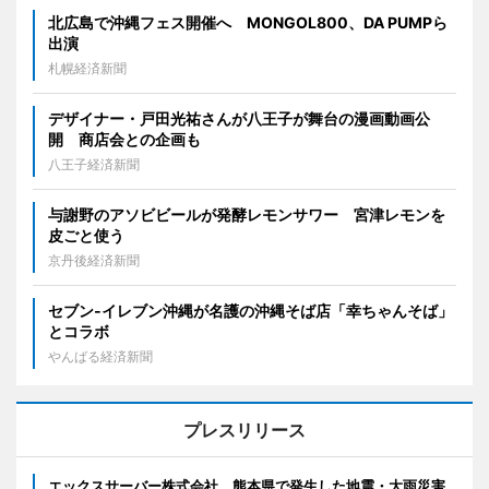
北広島で沖縄フェス開催へ MONGOL800、DA PUMPら
出演
札幌経済新聞
デザイナー・戸田光祐さんが八王子が舞台の漫画動画公
開 商店会との企画も
八王子経済新聞
与謝野のアソビビールが発酵レモンサワー 宮津レモンを
皮ごと使う
京丹後経済新聞
セブン‐イレブン沖縄が名護の沖縄そば店「幸ちゃんそば」
とコラボ
やんばる経済新聞
プレスリリース
エックスサーバー株式会社、熊本県で発生した地震・大雨災害