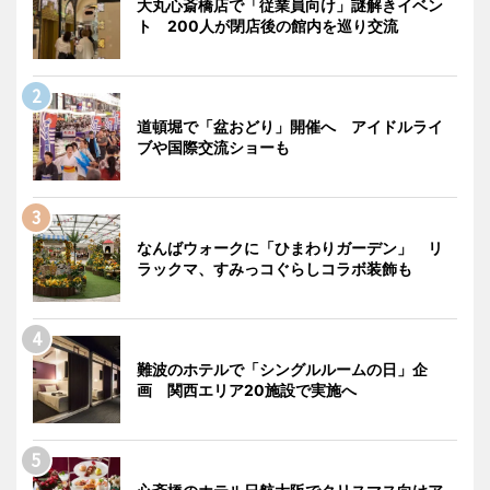
大丸心斎橋店で「従業員向け」謎解きイベン
ト 200人が閉店後の館内を巡り交流
道頓堀で「盆おどり」開催へ アイドルライ
ブや国際交流ショーも
なんばウォークに「ひまわりガーデン」 リ
ラックマ、すみっコぐらしコラボ装飾も
難波のホテルで「シングルルームの日」企
画 関西エリア20施設で実施へ