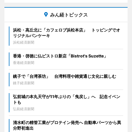
みん経トピックス
浜松・高丘北に「カフェロブ浜松本店」 トッピングでオ
リジナルパンケーキ
浜松経済新聞
香港・啓徳に仏ビストロ新店「Bistrot's Suzette」
香港経済新聞
銚子で「台湾茶坊」 台湾料理や雑貨通じ文化に親しむ
銚子経済新聞
弘前城の本丸天守が11年ぶりの「曳戻し」へ 記念イベン
トも
弘前経済新聞
清水町の精管工業がプロテイン発売へ 自動車パーツから異
分野初進出