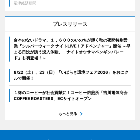
沼津経済新聞
プレスリリース
台本のないドラマ、１，６００のいのちが輝く秋の夜間特別営
業『シルバーウィーク ナイトLIVE！アドベンチャー』開催 ～早
まる日没が誘う没入体験。「ナイトオウサマペンギンパレー
ド」も初登場！～
8/22（土）、23（日）「いばらき環境フェア2026」をおにク
ルで開催！
１杯のコーヒーが社会貢献に！コーヒー焙煎所「吉川電気商会
COFFEE ROASTERS」ECサイトオープン
もっと見る