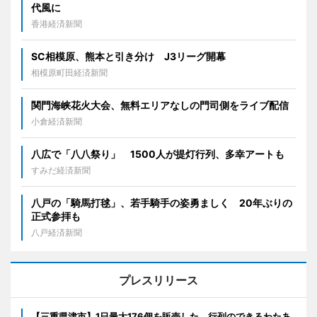
代風に
香港経済新聞
SC相模原、熊本と引き分け J3リーグ開幕
相模原町田経済新聞
関門海峡花火大会、無料エリアなしの門司側をライブ配信
小倉経済新聞
八広で「八八祭り」 1500人が提灯行列、多幸アートも
すみだ経済新聞
八戸の「騎馬打毬」、若手騎手の姿勇ましく 20年ぶりの
正式参拝も
八戸経済新聞
プレスリリース
【三重県津市】1日最大176個を販売した、行列のできるわたあ