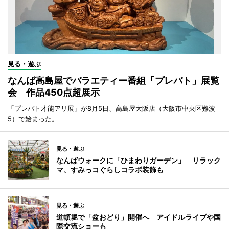
見る・遊ぶ
なんば高島屋でバラエティー番組「プレバト」展覧
会 作品450点超展示
「プレバト才能アリ展」が8月5日、高島屋大阪店（大阪市中央区難波
5）で始まった。
見る・遊ぶ
なんばウォークに「ひまわりガーデン」 リラック
マ、すみっコぐらしコラボ装飾も
見る・遊ぶ
道頓堀で「盆おどり」開催へ アイドルライブや国
際交流ショーも