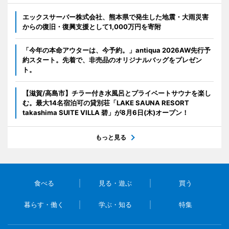
エックスサーバー株式会社、熊本県で発生した地震・大雨災害
からの復旧・復興支援として1,000万円を寄附
「今年の本命アウターは、今予約。」antiqua 2026AW先行予
約スタート。先着で、非売品のオリジナルバッグをプレゼン
ト。
【滋賀/高島市】チラー付き水風呂とプライベートサウナを楽し
む。最大14名宿泊可の貸別荘「LAKE SAUNA RESORT
takashima SUITE VILLA 碧」が8月6日(木)オープン！
もっと見る
食べる
見る・遊ぶ
買う
暮らす・働く
学ぶ・知る
特集