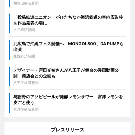
和歌山経済新聞
「投稿鉄道ユニオン」がひたちなか海浜鉄道の車内広告枠
を作品発表の場に
水戸経済新聞
北広島で沖縄フェス開催へ MONGOL800、DA PUMPら
出演
札幌経済新聞
デザイナー・戸田光祐さんが八王子が舞台の漫画動画公
開 商店会との企画も
八王子経済新聞
与謝野のアソビビールが発酵レモンサワー 宮津レモンを
皮ごと使う
京丹後経済新聞
プレスリリース