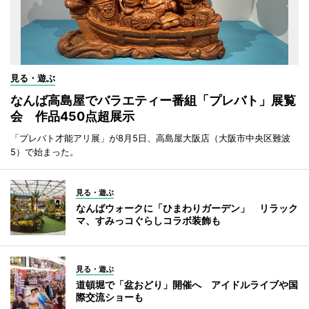
見る・遊ぶ
なんば高島屋でバラエティー番組「プレバト」展覧
会 作品450点超展示
「プレバト才能アリ展」が8月5日、高島屋大阪店（大阪市中央区難波
5）で始まった。
見る・遊ぶ
なんばウォークに「ひまわりガーデン」 リラック
マ、すみっコぐらしコラボ装飾も
見る・遊ぶ
道頓堀で「盆おどり」開催へ アイドルライブや国
際交流ショーも