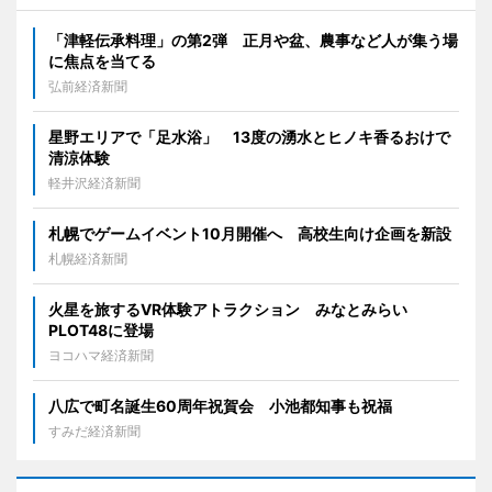
「津軽伝承料理」の第2弾 正月や盆、農事など人が集う場
に焦点を当てる
弘前経済新聞
星野エリアで「足水浴」 13度の湧水とヒノキ香るおけで
清涼体験
軽井沢経済新聞
札幌でゲームイベント10月開催へ 高校生向け企画を新設
札幌経済新聞
火星を旅するVR体験アトラクション みなとみらい
PLOT48に登場
ヨコハマ経済新聞
八広で町名誕生60周年祝賀会 小池都知事も祝福
すみだ経済新聞