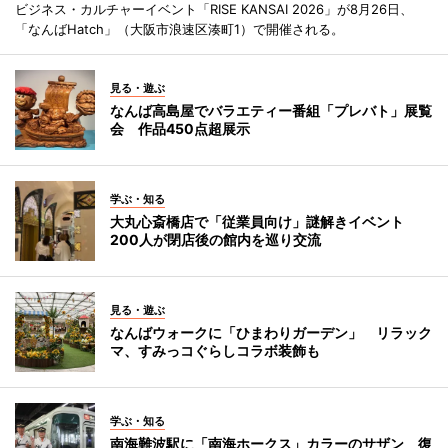
ビジネス・カルチャーイベント「RISE KANSAI 2026」が8月26日、
「なんばHatch」（大阪市浪速区湊町1）で開催される。
見る・遊ぶ
なんば高島屋でバラエティー番組「プレバト」展覧
会 作品450点超展示
学ぶ・知る
大丸心斎橋店で「従業員向け」謎解きイベント
200人が閉店後の館内を巡り交流
見る・遊ぶ
なんばウォークに「ひまわりガーデン」 リラック
マ、すみっコぐらしコラボ装飾も
学ぶ・知る
南海難波駅に「南海ホークス」カラーのサザン 復