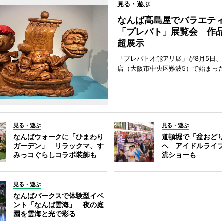
見る・遊ぶ
なんば高島屋でバラエテ
「プレバト」展覧会 作品
超展示
「プレバト才能アリ展」が8月5日
店（大阪市中央区難波5）で始まっ
見る・遊ぶ
見る・遊ぶ
なんばウォークに「ひまわり
道頓堀で「盆おど
ガーデン」 リラックマ、す
へ アイドルライ
みっコぐらしコラボ装飾も
流ショーも
見る・遊ぶ
なんばパークスで体験型イベ
ント「なんば雲海」 夜の庭
園を雲海と光で彩る