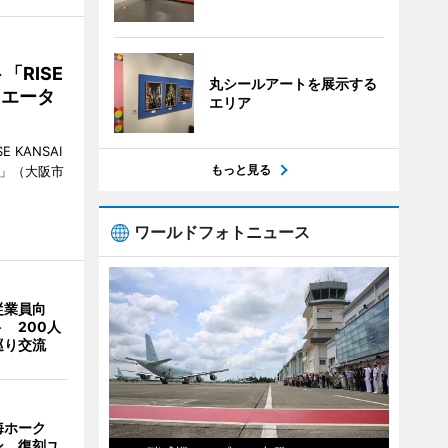
RISE
丸シールアートを展示する
リエータ
エリア
KANSAI
もっと見る
ch」（大阪市
ワールドフォトニュース
従業員向
 200人
巡り交流
海ホーク
ン 復刻ユ