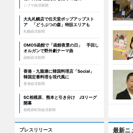
シブヤ経済新聞
大丸札幌店で任天堂ポップアップスト
ア 「どうぶつの森」特設エリアも
札幌経済新聞
OMO5函館で「函館夜景の日」 手回し
オルガンで野外劇テーマ曲
函館経済新聞
香港・九龍塘に韓国料理店「Social」
韓国定番料理を現代風に
香港経済新聞
SC相模原、熊本と引き分け J3リーグ
開幕
相模原町田経済新聞
プレスリリース
最新ニ