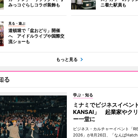
みっコぐらしコラボ装飾も
ニ着た駅員も
見る・遊ぶ
道頓堀で「盆おどり」開催
へ アイドルライブや国際交
流ショーも
もっと見る
知る
学ぶ・知る
ミナミでビジネスイベント「
KANSAI」 起業家やク
ー一堂に
ビジネス・カルチャーイベント「RISE 
2026」が8月26日、「なんばHat