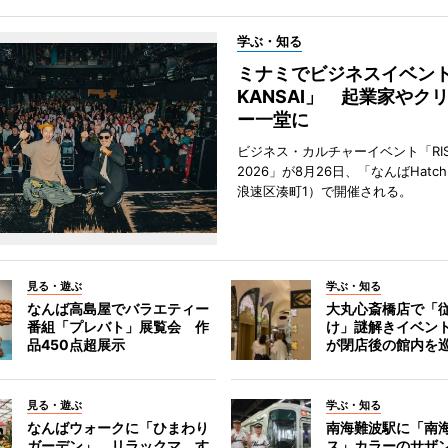
学ぶ・知る
ミナミでビジネスイベント「
KANSAI」 起業家やク
ー一堂に
ビジネス・カルチャーイベント「RISE 
2026」が8月26日、「なんばHat
浪速区湊町1）で開催される。
見る・遊ぶ
学ぶ・知る
なんば高島屋でバラエティー
大丸心斎橋店で「
番組「プレバト」展覧会 作
け」謎解きイベント
品450点超展示
が閉店後の館内を
見る・遊ぶ
学ぶ・知る
なんばウォークに「ひまわり
南海難波駅に「南
ガーデン」 リラックマ、す
ス」カラーのサザ