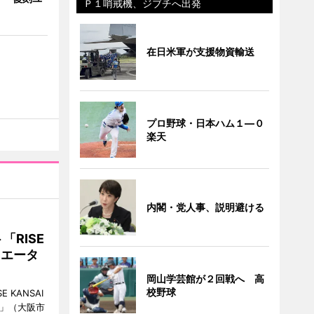
Ｐ１哨戒機、ジブチへ出発
在日米軍が支援物資輸送
プロ野球・日本ハム１―０
楽天
内閣・党人事、説明避ける
RISE
リエータ
岡山学芸館が２回戦へ 高
校野球
KANSAI
ch」（大阪市