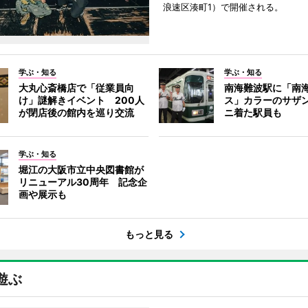
浪速区湊町1）で開催される。
学ぶ・知る
学ぶ・知る
大丸心斎橋店で「従業員向
南海難波駅に「南
け」謎解きイベント 200人
ス」カラーのサザ
が閉店後の館内を巡り交流
ニ着た駅員も
学ぶ・知る
堀江の大阪市立中央図書館が
リニューアル30周年 記念企
画や展示も
もっと見る
遊ぶ