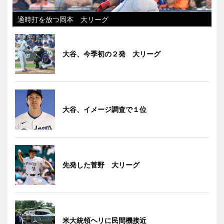
適時打を放つ岡本 大リーグ
大谷、今季初の２発 大リーグ
大谷、イメージ調査で１位
先発した菅野 大リーグ
米大統領ヘリに民間機接近