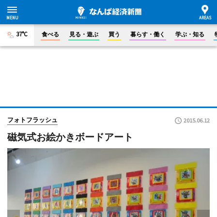
37°C
食べる
見る・遊ぶ
買う
暮らす・働く
学ぶ・知る
フォトフラッシュ
2015.06.12
磁気式お絵かきボードアート