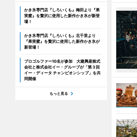
かき氷専門店『しろいくも』梅田より『果
実蜜』を贅沢に使用した新作かき氷が新登
場！
かき氷専門店『しろいくも』北千里より
『果実蜜』を贅沢に使用した新作かき氷が
新登場！
プロゴルファー10名が参加 大建興産株式
会社と株式会社イー・グルーブが「第３回
イー・ディータ チャンピオンシップ」を共
同開催
もっと見る