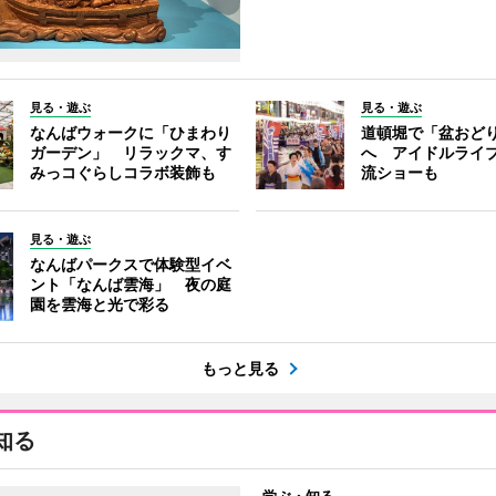
見る・遊ぶ
見る・遊ぶ
なんばウォークに「ひまわり
道頓堀で「盆おど
ガーデン」 リラックマ、す
へ アイドルライ
みっコぐらしコラボ装飾も
流ショーも
見る・遊ぶ
なんばパークスで体験型イベ
ント「なんば雲海」 夜の庭
園を雲海と光で彩る
もっと見る
知る