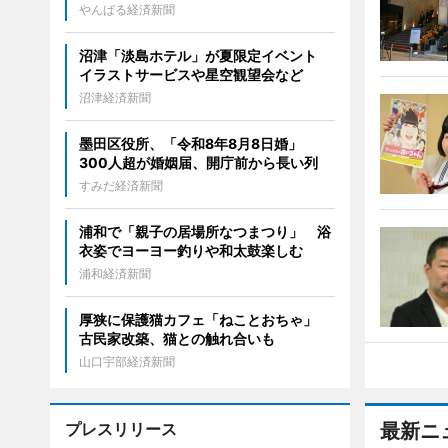
やんばる経済新聞
沼津「淡島ホテル」が夏限定イベント
イラストサービスや星空観望会など
沼津経済新聞
墨田区役所、「令和8年8月8日婚」
300人超が婚姻届、開庁前から長い列
すみだ経済新聞
浦和で「親子の居場所なつまつり」 浴
衣姿でヨーヨー釣りや和太鼓楽しむ
浦和経済新聞
厚狭に保護猫カフェ「ねことおちゃ」
古民家改築、猫との触れ合いも
山口宇部経済新聞
プレスリリース
最新ニ