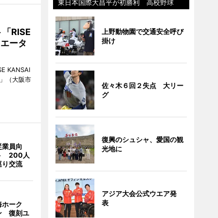
東日本国際大昌平が初勝利 高校野球
RISE
上野動物園で交通安全呼び
掛け
リエータ
KANSAI
ch」（大阪市
佐々木６回２失点 大リー
グ
復興のシュシャ、愛国の観
従業員向
光地に
 200人
巡り交流
アジア大会公式ウエア発
表
海ホーク
ン 復刻ユ