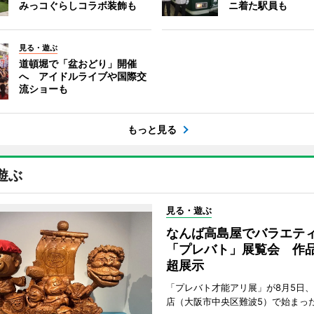
みっコぐらしコラボ装飾も
ニ着た駅員も
見る・遊ぶ
道頓堀で「盆おどり」開催
へ アイドルライブや国際交
流ショーも
もっと見る
遊ぶ
見る・遊ぶ
なんば高島屋でバラエテ
「プレバト」展覧会 作品
超展示
「プレバト才能アリ展」が8月5日
店（大阪市中央区難波5）で始まっ