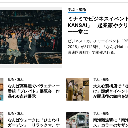
学ぶ・知る
ミナミでビジネスイベント「
KANSAI」 起業家やク
ー一堂に
ビジネス・カルチャーイベント「RISE 
2026」が8月26日、「なんばHat
浪速区湊町1）で開催される。
見る・遊ぶ
学ぶ・知る
なんば高島屋でバラエティー
大丸心斎橋店で「
番組「プレバト」展覧会 作
け」謎解きイベント
品450点超展示
が閉店後の館内を
見る・遊ぶ
学ぶ・知る
なんばウォークに「ひまわり
南海難波駅に「南
ガーデン」 リラックマ、す
ス」カラーのサザ