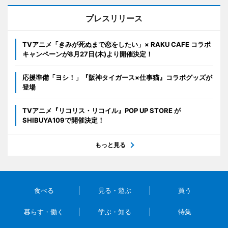
プレスリリース
TVアニメ「きみが死ぬまで恋をしたい」× RAKU CAFE コラボ
キャンペーンが8月27日(木)より開催決定！
応援準備「ヨシ！」『阪神タイガース×仕事猫』コラボグッズが
登場
TVアニメ『リコリス・リコイル』POP UP STORE が
SHIBUYA109で開催決定！
もっと見る
食べる
見る・遊ぶ
買う
暮らす・働く
学ぶ・知る
特集