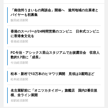
「南信州うまいもの商談会」開催へ 遠州地域の出展者と
バイヤーも初募集
飯田経済新聞
香港のスーパーが24時間営業のコンビニ 日本式コンビニ
に香港食文化を
香港経済新聞
FC今治・アシックス里山スタジアムでお披露目会 収容人
数約1.7倍に「成長」
今治経済新聞
松本・新村で13万本のヒマワリ満開 見頃は3週間ほど
松本経済新聞
名古屋駅前に「オニツカタイガー」旗艦店 国内2番目規
模、全ライン展開
名駅経済新聞