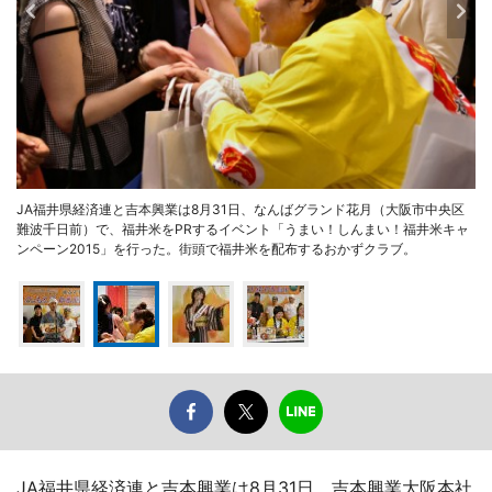
JA福井県経済連と吉本興業は8月31日、なんばグランド花月（大阪市中央区
難波千日前）で、福井米をPRするイベント「うまい！しんまい！福井米キャ
ンペーン2015」を行った。街頭で福井米を配布するおかずクラブ。
JA福井県経済連と吉本興業は8月31日、吉本興業大阪本社