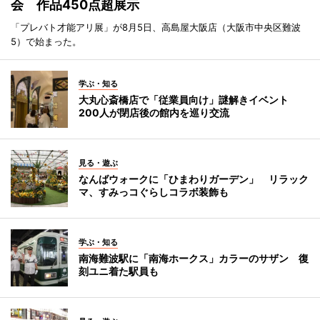
会 作品450点超展示
「プレバト才能アリ展」が8月5日、高島屋大阪店（大阪市中央区難波
5）で始まった。
学ぶ・知る
大丸心斎橋店で「従業員向け」謎解きイベント
200人が閉店後の館内を巡り交流
見る・遊ぶ
なんばウォークに「ひまわりガーデン」 リラック
マ、すみっコぐらしコラボ装飾も
学ぶ・知る
南海難波駅に「南海ホークス」カラーのサザン 復
刻ユニ着た駅員も