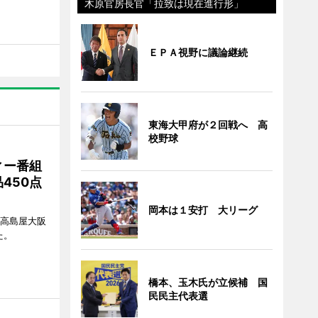
木原官房長官「拉致は現在進行形」
ＥＰＡ視野に議論継続
東海大甲府が２回戦へ 高
校野球
ィー番組
450点
岡本は１安打 大リーグ
、高島屋大阪
た。
橋本、玉木氏が立候補 国
民民主代表選