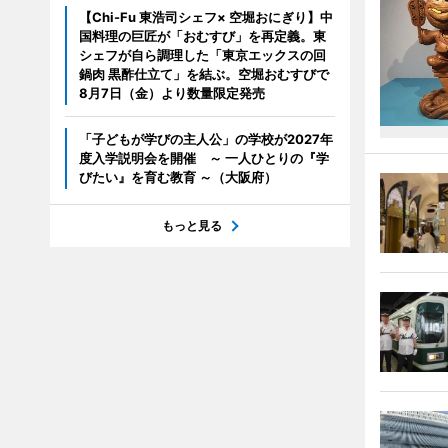
【Chi-Fu 東浩司シェフ× 空堀おにぎり】中
国料理の巨匠が「おむすび」を再定義。東
シェフが自ら調理した「東京エックスの回
鍋肉 黒酢仕立て」を結ぶ。空堀おむすびで
8月7日（金）より数量限定発売
「子どもが学びの主人公」の学校が2027年
度入学説明会を開催 ～ 一人ひとりの『学
びたい』を育む教育 ～（大阪府）
もっと見る