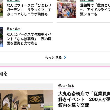
なんばウォークに「ひまわり
道頓堀で「盆おど
ガーデン」 リラックマ、す
へ アイドルライ
みっコぐらしコラボ装飾も
流ショーも
見る・遊ぶ
なんばパークスで体験型イベ
ント「なんば雲海」 夜の庭
園を雲海と光で彩る
もっと見る
知る
学ぶ・知る
大丸心斎橋店で「従業員
解きイベント 200人が
館内を巡り交流