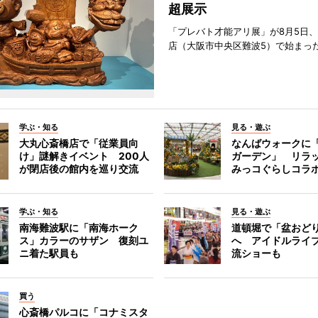
超展示
「プレバト才能アリ展」が8月5日
店（大阪市中央区難波5）で始まっ
学ぶ・知る
見る・遊ぶ
大丸心斎橋店で「従業員向
なんばウォークに
け」謎解きイベント 200人
ガーデン」 リラ
が閉店後の館内を巡り交流
みっコぐらしコラ
学ぶ・知る
見る・遊ぶ
南海難波駅に「南海ホーク
道頓堀で「盆おど
ス」カラーのサザン 復刻ユ
へ アイドルライ
ニ着た駅員も
流ショーも
買う
心斎橋パルコに「コナミスタ