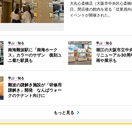
大丸心斎橋店（大阪市中央区心斎橋筋
日、閉店後の館内を巡る「従業員向
イベントが開催された。
学ぶ・知る
学ぶ・知る
南海難波駅に「南海ホーク
堀江の大阪市立中
ス」カラーのサザン 復刻ユ
リニューアル30周
ニ着た駅員も
画や展示も
学ぶ・知る
難波の謎解き施設が「研修用
謎解き」開発 なんばウォー
クのテナント向けに
もっと見る