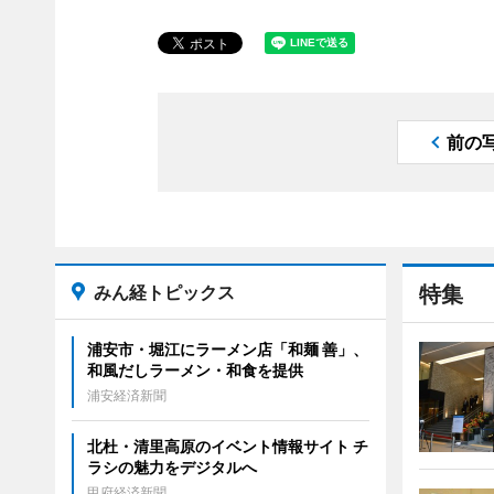
前の
みん経トピックス
特集
浦安市・堀江にラーメン店「和麺 善」、
和風だしラーメン・和食を提供
浦安経済新聞
北杜・清里高原のイベント情報サイト チ
ラシの魅力をデジタルへ
甲府経済新聞