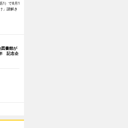
1）で8月1
け」謎解き
央図書館が
年 記念企