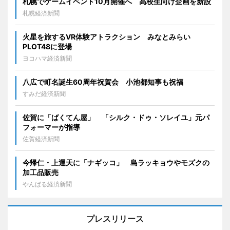
札幌でゲームイベント10月開催へ 高校生向け企画を新設
札幌経済新聞
火星を旅するVR体験アトラクション みなとみらい
PLOT48に登場
ヨコハマ経済新聞
八広で町名誕生60周年祝賀会 小池都知事も祝福
すみだ経済新聞
佐賀に「ばくてん屋」 「シルク・ドゥ・ソレイユ」元パ
フォーマーが指導
佐賀経済新聞
今帰仁・上運天に「ナギッコ」 島ラッキョウやモズクの
加工品販売
やんばる経済新聞
プレスリリース