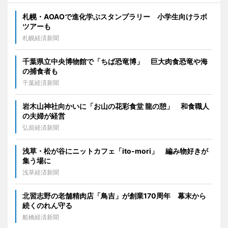
札幌・AOAOで進化学ぶスタンプラリー 小学生向けラボ
ツアーも
札幌経済新聞
千葉県立中央博物館で「ちば恐竜博」 巨大肉食恐竜や海
の捕食者も
千葉経済新聞
岩木山神社向かいに「お山の花彩食堂 龍の憩」 和食職人
の夫婦が経営
弘前経済新聞
浅草・松が谷にニットカフェ「ito-mori」 編み物好きが
集う場に
浅草経済新聞
北習志野の老舗精肉店「鳥吉」が創業170周年 幕末から
続くのれん守る
船橋経済新聞