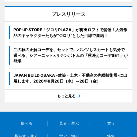
プレスリリース
POP UP STORE「ジロリPLAZA」が梅田ロフトで開催！人気作
品のキャラクターたちが“ジロリ”とした目線で集結！
この秋の正解コーデを、セットで。パンツもスカートも気分で
選べる、シアーニット×サテンボトムの「秋映えコーデSET」が
登場
JAPAN BUILD OSAKA -建築・土木・不動産の先端技術展-に出
展します。2026年8月26日（水）～28日（金）
もっと見る
食べる
見る・遊ぶ
買う
暮らす・働く
学ぶ・知る
特集