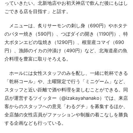
っていきたい。北新地店やお初天神店で飲んだ後にもはし
ごできる店を目指す」と話す。
メニューは、炙りサーモンの刺し身（690円）やホタテ
のバター焼き（590円）、つぼダイの開き（1190円）、特
大ボタンエビの塩焼き（1290円）、根室産コマイ（690
円）、漁師のイカの沖漬け（490円）など、北海道産の魚
介料理を豊富に取りそろえる。
ホールには女性スタッフのみを配し、一緒に乾杯できる
「乾杯コール」や、土曜限定で行う「ミニゲーム」など、
スタッフと近い距離で酒や料理を楽しむことができる。同
店が運営するツイッター（@izakayahanako）では、来店
客からのスタッフへの意見「わるグチ」を募集するほか、
全店舗の女性店員がファッションや制服の着こなしを勝負
する企画なども行っている。