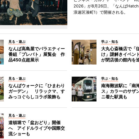
2026」が8月26日、「なんばHat
浪速区湊町1）で開催される。
見る・遊ぶ
学ぶ・知る
なんば高島屋でバラエティー
大丸心斎橋店で「
番組「プレバト」展覧会 作
け」謎解きイベント
品450点超展示
が閉店後の館内を
見る・遊ぶ
学ぶ・知る
なんばウォークに「ひまわり
南海難波駅に「南
ガーデン」 リラックマ、す
ス」カラーのサザ
みっコぐらしコラボ装飾も
ニ着た駅員も
見る・遊ぶ
道頓堀で「盆おどり」開催
へ アイドルライブや国際交
流ショーも