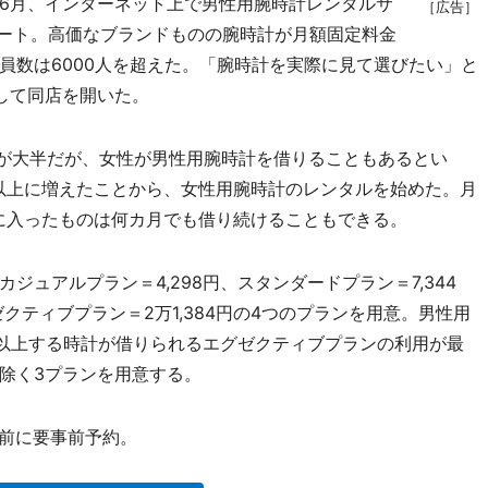
6月、インターネット上で男性用腕時計レンタルサ
［広告］
スタート。高価なブランドものの腕時計が月額固定料金
員数は6000人を超えた。「腕時計を実際に見て選びたい」と
して同店を開いた。
性が大半だが、女性が男性用腕時計を借りることもあるとい
以上に増えたことから、女性用腕時計のレンタルを始めた。月
に入ったものは何カ月でも借り続けることもできる。
ュアルプラン＝4,298円、スタンダードプラン＝7,344
クティブプラン＝2万1,384円の4つのプランを用意。男性用
円以上する時計が借りられるエグゼクティブプランの利用が最
除く3プランを用意する。
店前に要事前予約。