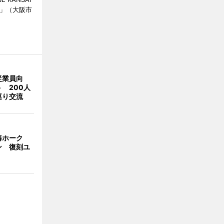
ch」（大阪市
従業員向
 200人
巡り交流
海ホーク
ン 復刻ユ