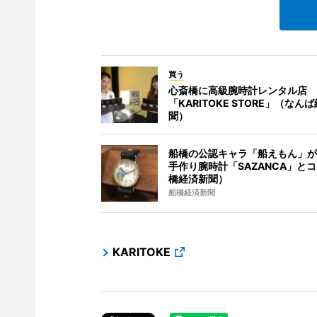
買う
心斎橋に高級腕時計レンタル店
「KARITOKE STORE」（なん
聞）
船橋の公認キャラ「船えもん」が
手作り腕時計「SAZANCA」と
橋経済新聞）
船橋経済新聞
KARITOKE