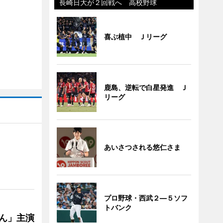
長崎日大が２回戦へ 高校野球
喜ぶ植中 Ｊリーグ
鹿島、逆転で白星発進 Ｊ
リーグ
あいさつされる悠仁さま
プロ野球・西武２―５ソフ
トバンク
ゃん」主演