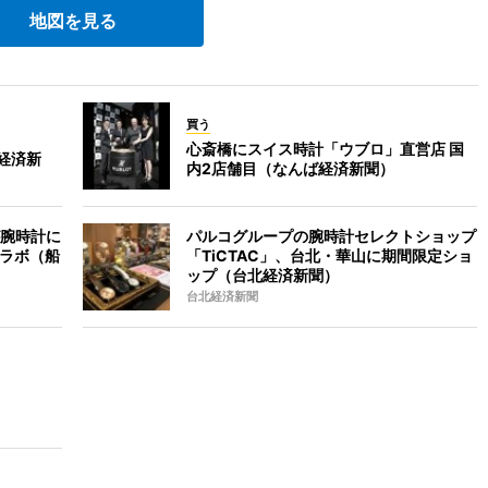
地図を見る
買う
心斎橋にスイス時計「ウブロ」直営店 国
ば経済新
内2店舗目（なんば経済新聞）
腕時計に
パルコグループの腕時計セレクトショップ
コラボ（船
「TiCTAC」、台北・華山に期間限定ショ
ップ（台北経済新聞）
台北経済新聞