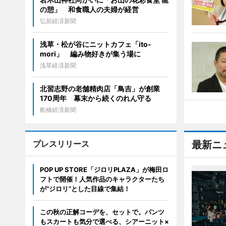
の憩」 和食職人の夫婦が経営
弘前経済新聞
浅草・松が谷にニットカフェ「ito-
mori」 編み物好きが集う場に
浅草経済新聞
北習志野の老舗精肉店「鳥吉」が創業
170周年 幕末から続くのれん守る
船橋経済新聞
プレスリリース
最新ニ
POP UP STORE「ジロリPLAZA」が梅田ロ
フトで開催！人気作品のキャラクターたち
が“ジロリ”とした目線で集結！
この秋の正解コーデを、セットで。パンツ
もスカートも気分で選べる、シアーニット×