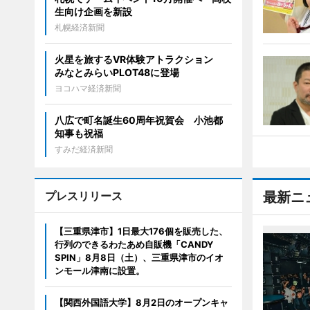
生向け企画を新設
札幌経済新聞
火星を旅するVR体験アトラクション
みなとみらいPLOT48に登場
ヨコハマ経済新聞
八広で町名誕生60周年祝賀会 小池都
知事も祝福
すみだ経済新聞
プレスリリース
最新ニ
【三重県津市】1日最大176個を販売した、
行列のできるわたあめ自販機「CANDY
SPIN」8月8日（土）、三重県津市のイオ
ンモール津南に設置。
【関西外国語大学】8月2日のオープンキャ