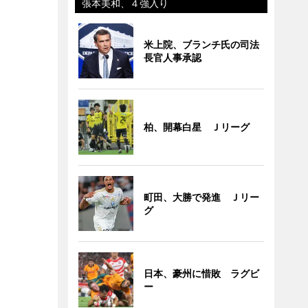
張本美和、４強入り
米上院、ブランチ氏の司法
長官人事承認
柏、開幕白星 Ｊリーグ
町田、大勝で発進 Ｊリー
グ
日本、豪州に惜敗 ラグビ
ー