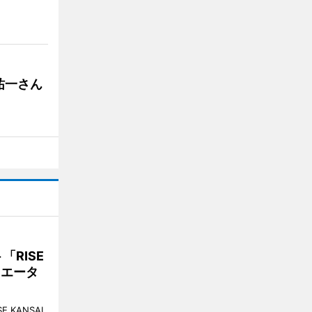
祐一さん
RISE
リエータ
KANSAI