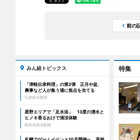
前の
みん経トピックス
特集
「津軽伝承料理」の第2弾 正月や盆、
農事など人が集う場に焦点を当てる
弘前経済新聞
星野エリアで「足水浴」 13度の湧水と
ヒノキ香るおけで清涼体験
軽井沢経済新聞
札幌でゲームイベント10月開催へ 高校