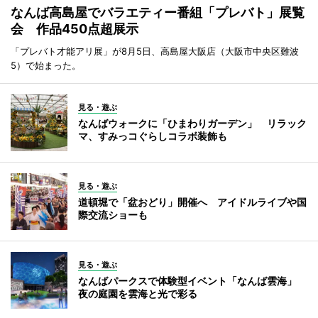
なんば高島屋でバラエティー番組「プレバト」展覧
会 作品450点超展示
「プレバト才能アリ展」が8月5日、高島屋大阪店（大阪市中央区難波
5）で始まった。
見る・遊ぶ
なんばウォークに「ひまわりガーデン」 リラック
マ、すみっコぐらしコラボ装飾も
見る・遊ぶ
道頓堀で「盆おどり」開催へ アイドルライブや国
際交流ショーも
見る・遊ぶ
なんばパークスで体験型イベント「なんば雲海」
夜の庭園を雲海と光で彩る