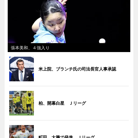
張本美和、４強入り
米上院、ブランチ氏の司法長官人事承認
柏、開幕白星 Ｊリーグ
町田、大勝で発進 Ｊリーグ