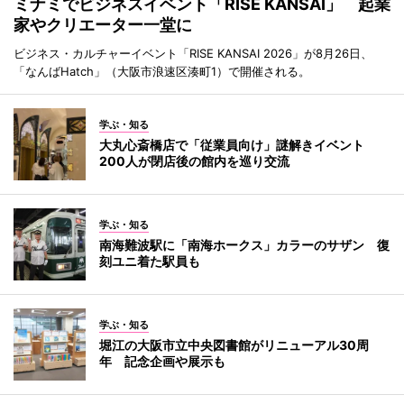
ミナミでビジネスイベント「RISE KANSAI」 起業
家やクリエーター一堂に
ビジネス・カルチャーイベント「RISE KANSAI 2026」が8月26日、
「なんばHatch」（大阪市浪速区湊町1）で開催される。
学ぶ・知る
大丸心斎橋店で「従業員向け」謎解きイベント
200人が閉店後の館内を巡り交流
学ぶ・知る
南海難波駅に「南海ホークス」カラーのサザン 復
刻ユニ着た駅員も
学ぶ・知る
堀江の大阪市立中央図書館がリニューアル30周
年 記念企画や展示も