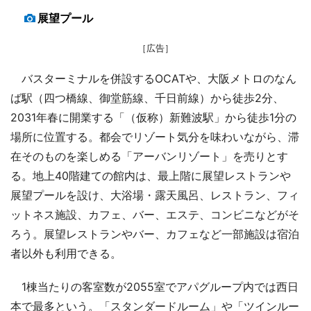
展望プール
［広告］
バスターミナルを併設するOCATや、大阪メトロのなん
ば駅（四つ橋線、御堂筋線、千日前線）から徒歩2分、
2031年春に開業する「（仮称）新難波駅」から徒歩1分の
場所に位置する。都会でリゾート気分を味わいながら、滞
在そのものを楽しめる「アーバンリゾート」を売りとす
る。地上40階建ての館内は、最上階に展望レストランや
展望プールを設け、大浴場・露天風呂、レストラン、フィ
ットネス施設、カフェ、バー、エステ、コンビニなどがそ
ろう。展望レストランやバー、カフェなど一部施設は宿泊
者以外も利用できる。
1棟当たりの客室数が2055室でアパグループ内では西日
本で最多という。「スタンダードルーム」や「ツインルー