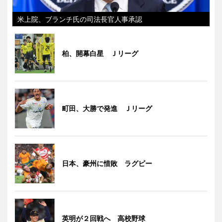
米上院、ブランチ氏の司法長官人事承認
柏、開幕白星 Ｊリーグ
町田、大勝で発進 Ｊリーグ
日本、豪州に惜敗 ラグビー
英明が２回戦へ 高校野球