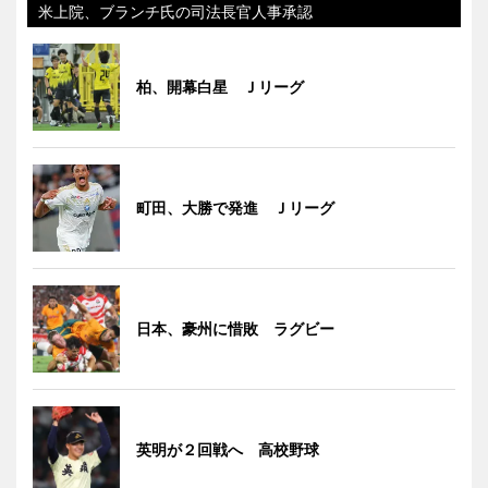
米上院、ブランチ氏の司法長官人事承認
柏、開幕白星 Ｊリーグ
町田、大勝で発進 Ｊリーグ
日本、豪州に惜敗 ラグビー
英明が２回戦へ 高校野球