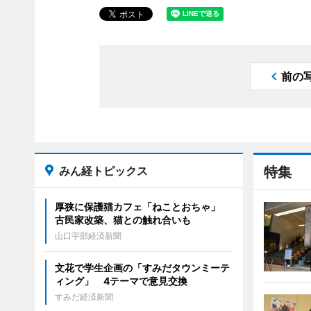
前の
みん経トピックス
特集
厚狭に保護猫カフェ「ねことおちゃ」
古民家改築、猫との触れ合いも
山口宇部経済新聞
文花で学生企画の「すみだタウンミーテ
ィング」 4テーマで意見交換
すみだ経済新聞