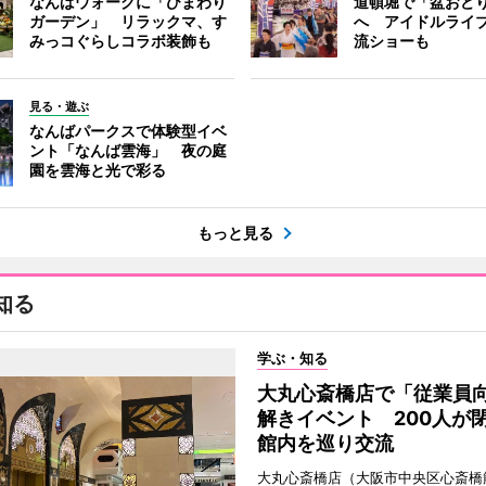
なんばウォークに「ひまわり
道頓堀で「盆おど
ガーデン」 リラックマ、す
へ アイドルライ
みっコぐらしコラボ装飾も
流ショーも
見る・遊ぶ
なんばパークスで体験型イベ
ント「なんば雲海」 夜の庭
園を雲海と光で彩る
もっと見る
知る
学ぶ・知る
大丸心斎橋店で「従業員
解きイベント 200人が
館内を巡り交流
大丸心斎橋店（大阪市中央区心斎橋筋