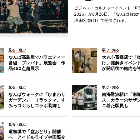
ビジネス・カルチャーイベント「RISE 
2026」が8月26日、「なんばHat
浪速区湊町1）で開催される。
見る・遊ぶ
学ぶ・知る
なんば高島屋でバラエティー
大丸心斎橋店で「
番組「プレバト」展覧会 作
け」謎解きイベント
品450点超展示
が閉店後の館内を
見る・遊ぶ
学ぶ・知る
なんばウォークに「ひまわり
南海難波駅に「南
ガーデン」 リラックマ、す
ス」カラーのサザ
みっコぐらしコラボ装飾も
ニ着た駅員も
見る・遊ぶ
道頓堀で「盆おどり」開催
へ アイドルライブや国際交