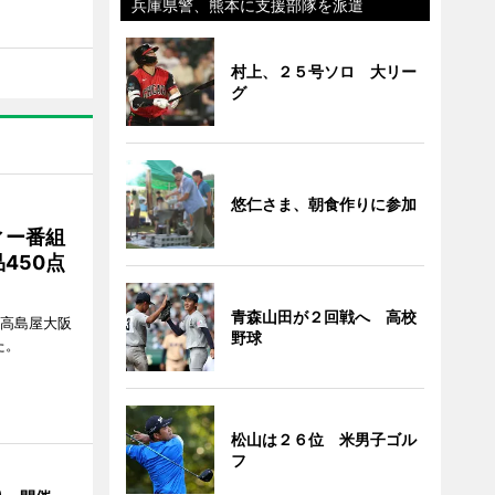
兵庫県警、熊本に支援部隊を派遣
村上、２５号ソロ 大リー
グ
悠仁さま、朝食作りに参加
ィー番組
450点
青森山田が２回戦へ 高校
、高島屋大阪
野球
た。
松山は２６位 米男子ゴル
フ