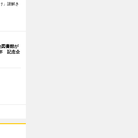
け」謎解き
央図書館が
年 記念企