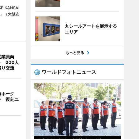
KANSAI
ch」（大阪市
丸シールアートを展示する
エリア
もっと見る
従業員向
 200人
巡り交流
ワールドフォトニュース
海ホーク
ン 復刻ユ