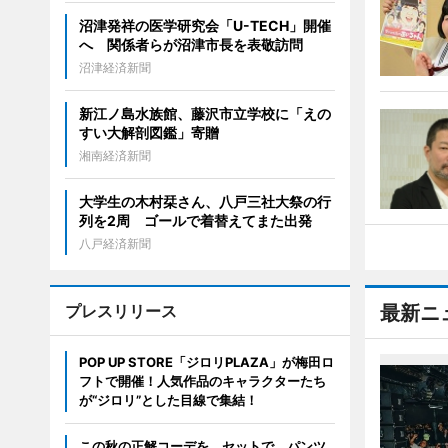
沼津発祥の医学研究会「U-TECH」開催
へ 関係者らが沼津市長を表敬訪問
沼津経済新聞
新江ノ島水族館、藤沢市立学校に「えの
すい大解剖図鑑」寄贈
湘南経済新聞
大学生の木村栞さん、八戸三社大祭の行
列を2周 ゴールで着替えてまた出発
八戸経済新聞
プレスリリース
最新ニ
POP UP STORE「ジロリPLAZA」が梅田ロ
フトで開催！人気作品のキャラクターたち
が“ジロリ”とした目線で集結！
この秋の正解コーデを、セットで。パンツ