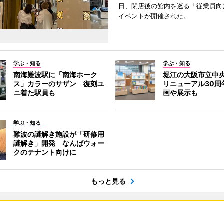
日、閉店後の館内を巡る「従業員向
イベントが開催された。
学ぶ・知る
学ぶ・知る
南海難波駅に「南海ホーク
堀江の大阪市立中
ス」カラーのサザン 復刻ユ
リニューアル30周
ニ着た駅員も
画や展示も
学ぶ・知る
難波の謎解き施設が「研修用
謎解き」開発 なんばウォー
クのテナント向けに
もっと見る