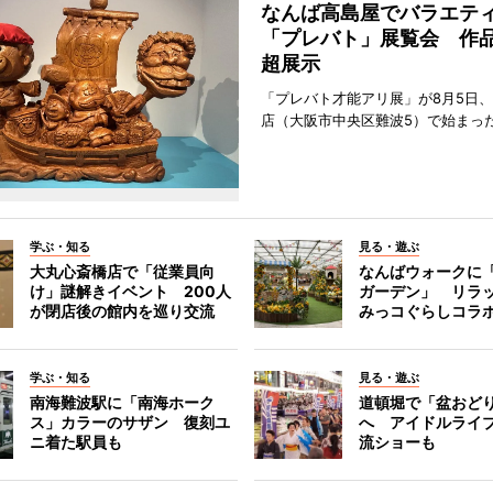
なんば高島屋でバラエテ
「プレバト」展覧会 作品
超展示
「プレバト才能アリ展」が8月5日
店（大阪市中央区難波5）で始まっ
学ぶ・知る
見る・遊ぶ
大丸心斎橋店で「従業員向
なんばウォークに
け」謎解きイベント 200人
ガーデン」 リラ
が閉店後の館内を巡り交流
みっコぐらしコラ
学ぶ・知る
見る・遊ぶ
南海難波駅に「南海ホーク
道頓堀で「盆おど
ス」カラーのサザン 復刻ユ
へ アイドルライ
ニ着た駅員も
流ショーも