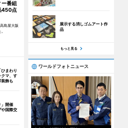
ィー番組
450点
展示する消しゴムアート作
、高島屋大阪
品
た。
もっと見る
ワールドフォトニュース
「ひまわり
ックマ、す
ボ装飾も
り」開催
ブや国際交