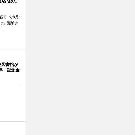
閉店後の
1）で8月1
け」謎解き
央図書館が
年 記念企