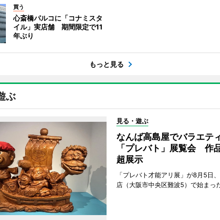
買う
心斎橋パルコに「コナミスタ
イル」実店舗 期間限定で11
年ぶり
もっと見る
遊ぶ
見る・遊ぶ
なんば高島屋でバラエテ
「プレバト」展覧会 作品
超展示
「プレバト才能アリ展」が8月5日
店（大阪市中央区難波5）で始まっ