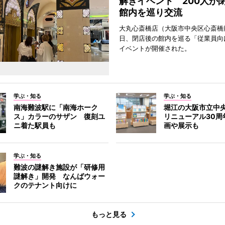
解きイベント 200人が
館内を巡り交流
大丸心斎橋店（大阪市中央区心斎橋筋
日、閉店後の館内を巡る「従業員向
イベントが開催された。
学ぶ・知る
学ぶ・知る
南海難波駅に「南海ホーク
堀江の大阪市立中
ス」カラーのサザン 復刻ユ
リニューアル30周
ニ着た駅員も
画や展示も
学ぶ・知る
難波の謎解き施設が「研修用
謎解き」開発 なんばウォー
クのテナント向けに
もっと見る