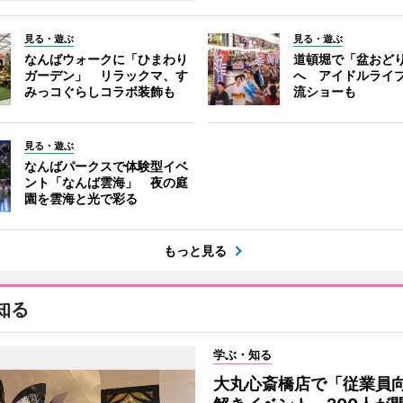
見る・遊ぶ
見る・遊ぶ
なんばウォークに「ひまわり
道頓堀で「盆おど
ガーデン」 リラックマ、す
へ アイドルライ
みっコぐらしコラボ装飾も
流ショーも
見る・遊ぶ
なんばパークスで体験型イベ
ント「なんば雲海」 夜の庭
園を雲海と光で彩る
もっと見る
知る
学ぶ・知る
大丸心斎橋店で「従業員