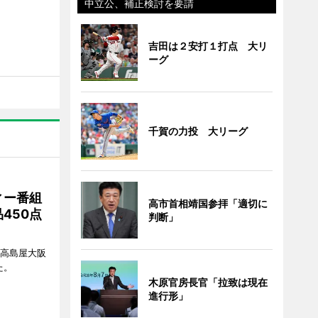
中立公、補正検討を要請
吉田は２安打１打点 大リ
ーグ
千賀の力投 大リーグ
ィー番組
高市首相靖国参拝「適切に
450点
判断」
、高島屋大阪
た。
木原官房長官「拉致は現在
進行形」