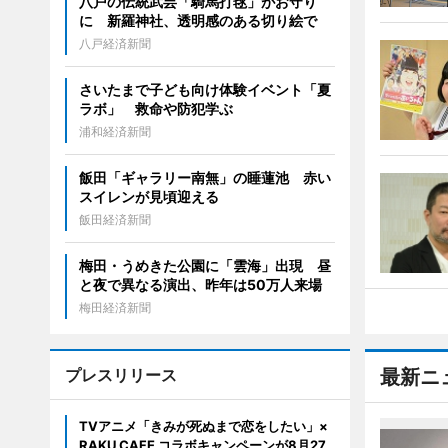
八戸の伝統武芸「騎馬打毬」がお守り
に 新羅神社、透明感のある切り絵で
八戸経済新聞
さいたまで子ども向け体験イベント「夏
ラボ」 救命や防犯学ぶ
浦和経済新聞
飯田「ギャラリー南無」の睡蓮池 赤い
スイレンが見頃迎える
飯田経済新聞
梅田・うめきた公園に「雲海」出現 昼
と夜で異なる演出、昨年は50万人来場
梅田経済新聞
プレスリリース
最新ニ
TVアニメ「きみが死ぬまで恋をしたい」×
RAKU CAFE コラボキャンペーンが8月27