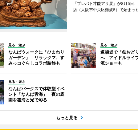
「プレバト才能アリ展」が8月5日
店（大阪市中央区難波5）で始まっ
見る・遊ぶ
見る・遊ぶ
なんばウォークに「ひまわり
道頓堀で「盆おど
ガーデン」 リラックマ、す
へ アイドルライ
みっコぐらしコラボ装飾も
流ショーも
見る・遊ぶ
なんばパークスで体験型イベ
ント「なんば雲海」 夜の庭
園を雲海と光で彩る
もっと見る