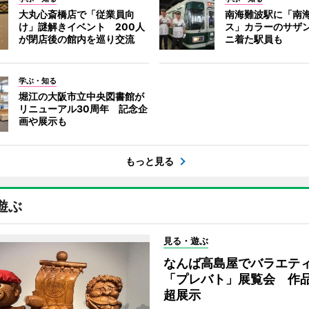
大丸心斎橋店で「従業員向
南海難波駅に「南
け」謎解きイベント 200人
ス」カラーのサザ
が閉店後の館内を巡り交流
ニ着た駅員も
学ぶ・知る
堀江の大阪市立中央図書館が
リニューアル30周年 記念企
画や展示も
もっと見る
遊ぶ
見る・遊ぶ
なんば高島屋でバラエテ
「プレバト」展覧会 作品
超展示