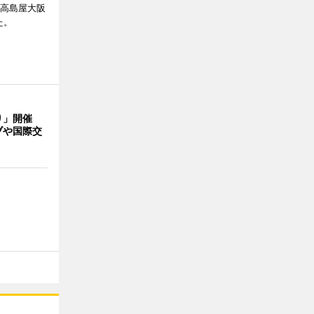
、高島屋大阪
た。
り」開催
ブや国際交