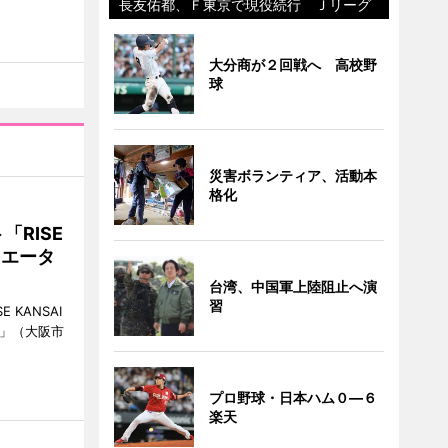
長友佑都、Ｆ東京で現役続行 Ｊリーグ
大分商が２回戦へ 高校野
球
災害ボランティア、活動本
格化
RISE
リエータ
台湾、中国軍上陸阻止へ演
習
KANSAI
ch」（大阪市
プロ野球・日本ハム０―６
楽天