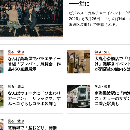
ー一堂に
ビジネス・カルチャーイベント「RISE 
2026」が8月26日、「なんばHat
浪速区湊町1）で開催される。
見る・遊ぶ
学ぶ・知る
なんば高島屋でバラエティー
大丸心斎橋店で「
番組「プレバト」展覧会 作
け」謎解きイベント
品450点超展示
が閉店後の館内を
見る・遊ぶ
学ぶ・知る
なんばウォークに「ひまわり
南海難波駅に「南
ガーデン」 リラックマ、す
ス」カラーのサザ
みっコぐらしコラボ装飾も
ニ着た駅員も
見る・遊ぶ
道頓堀で「盆おどり」開催