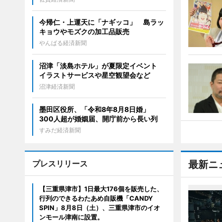
今帰仁・上運天に「ナギッコ」 島ラッ
キョウやモズクの加工品販売
やんばる経済新聞
沼津「淡島ホテル」が夏限定イベント
イラストサービスや星空観望会など
沼津経済新聞
墨田区役所、「令和8年8月8日婚」
300人超が婚姻届、開庁前から長い列
すみだ経済新聞
プレスリリース
最新ニ
【三重県津市】1日最大176個を販売した、
行列のできるわたあめ自販機「CANDY
SPIN」8月8日（土）、三重県津市のイオ
ンモール津南に設置。