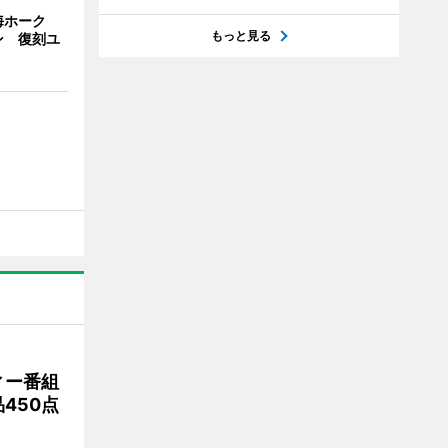
海ホーク
もっと見る
ン 復刻ユ
ィー番組
450点