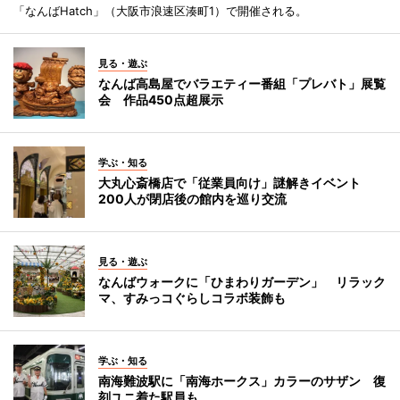
「なんばHatch」（大阪市浪速区湊町1）で開催される。
見る・遊ぶ
なんば高島屋でバラエティー番組「プレバト」展覧
会 作品450点超展示
学ぶ・知る
大丸心斎橋店で「従業員向け」謎解きイベント
200人が閉店後の館内を巡り交流
見る・遊ぶ
なんばウォークに「ひまわりガーデン」 リラック
マ、すみっコぐらしコラボ装飾も
学ぶ・知る
南海難波駅に「南海ホークス」カラーのサザン 復
刻ユニ着た駅員も