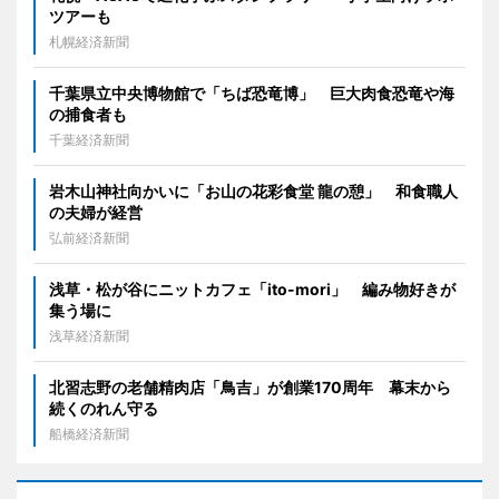
ツアーも
札幌経済新聞
千葉県立中央博物館で「ちば恐竜博」 巨大肉食恐竜や海
の捕食者も
千葉経済新聞
岩木山神社向かいに「お山の花彩食堂 龍の憩」 和食職人
の夫婦が経営
弘前経済新聞
浅草・松が谷にニットカフェ「ito-mori」 編み物好きが
集う場に
浅草経済新聞
北習志野の老舗精肉店「鳥吉」が創業170周年 幕末から
続くのれん守る
船橋経済新聞