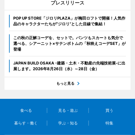
プレスリリース
POP UP STORE「ジロリPLAZA」が梅田ロフトで開催！人気作
品のキャラクターたちが“ジロリ”とした目線で集結！
この秋の正解コーデを、セットで。パンツもスカートも気分で
選べる、シアーニット×サテンボトムの「秋映えコーデSET」が
登場
JAPAN BUILD OSAKA -建築・土木・不動産の先端技術展-に出
展します。2026年8月26日（水）～28日（金）
もっと見る
食べる
見る・遊ぶ
買う
暮らす・働く
学ぶ・知る
特集