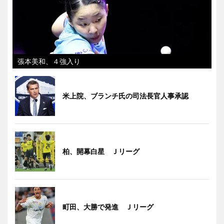
張本美和、４強入り
米上院、ブランチ氏の司法長官人事承認
柏、開幕白星 Ｊリーグ
町田、大勝で発進 Ｊリーグ