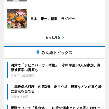
日本、豪州に惜敗 ラグビー
もっと見る
みん経トピックス
河津で「ジビエバーガー体験」 小中学生30人が参加、鳥
獣被害学ぶ講座も
伊豆下田経済新聞
「津軽伝承料理」の第2弾 正月や盆、農事など人が集う場
に焦点を当てる
弘前経済新聞
星野エリアで「足水浴」 13度の湧水とヒノキ香るおけで