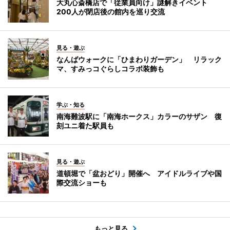
大丸心斎橋店で「従業員向け」謎解きイベント
200人が閉店後の館内を巡り交流
見る・遊ぶ
なんばウォークに「ひまわりガーデン」 リラック
マ、すみっコぐらしコラボ装飾も
学ぶ・知る
南海難波駅に「南海ホークス」カラーのサザン 復
刻ユニ着た駅員も
見る・遊ぶ
道頓堀で「盆おどり」開催へ アイドルライブや国
際交流ショーも
もっと見る