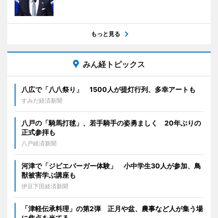
もっと見る
みん経トピックス
八広で「八八祭り」 1500人が提灯行列、多幸アートも
すみだ経済新聞
八戸の「騎馬打毬」、若手騎手の姿勇ましく 20年ぶりの
正式参拝も
八戸経済新聞
河津で「ジビエバーガー体験」 小中学生30人が参加、鳥
獣被害学ぶ講座も
伊豆下田経済新聞
「津軽伝承料理」の第2弾 正月や盆、農事など人が集う場
に焦点を当てる