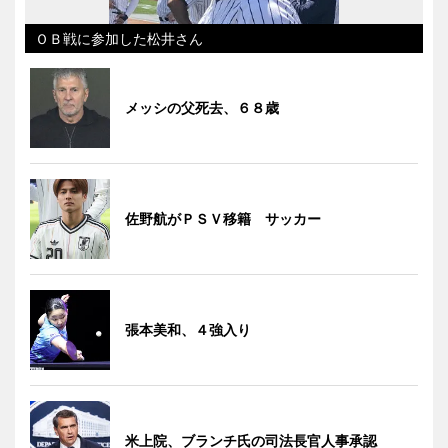
ＯＢ戦に参加した松井さん
メッシの父死去、６８歳
佐野航がＰＳＶ移籍 サッカー
張本美和、４強入り
米上院、ブランチ氏の司法長官人事承認