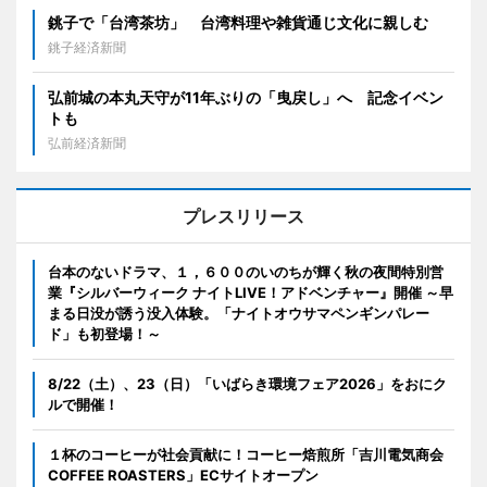
銚子で「台湾茶坊」 台湾料理や雑貨通じ文化に親しむ
銚子経済新聞
弘前城の本丸天守が11年ぶりの「曳戻し」へ 記念イベン
トも
弘前経済新聞
プレスリリース
台本のないドラマ、１，６００のいのちが輝く秋の夜間特別営
業『シルバーウィーク ナイトLIVE！アドベンチャー』開催 ～早
まる日没が誘う没入体験。「ナイトオウサマペンギンパレー
ド」も初登場！～
8/22（土）、23（日）「いばらき環境フェア2026」をおにク
ルで開催！
１杯のコーヒーが社会貢献に！コーヒー焙煎所「吉川電気商会
COFFEE ROASTERS」ECサイトオープン