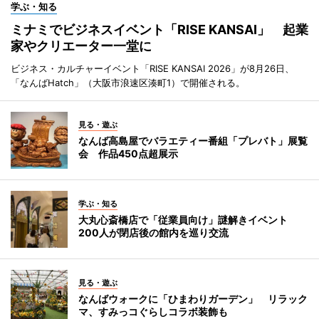
学ぶ・知る
ミナミでビジネスイベント「RISE KANSAI」 起業
家やクリエーター一堂に
ビジネス・カルチャーイベント「RISE KANSAI 2026」が8月26日、
「なんばHatch」（大阪市浪速区湊町1）で開催される。
見る・遊ぶ
なんば高島屋でバラエティー番組「プレバト」展覧
会 作品450点超展示
学ぶ・知る
大丸心斎橋店で「従業員向け」謎解きイベント
200人が閉店後の館内を巡り交流
見る・遊ぶ
なんばウォークに「ひまわりガーデン」 リラック
マ、すみっコぐらしコラボ装飾も