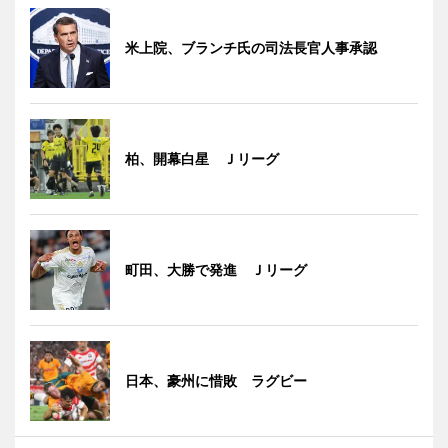
米上院、ブランチ氏の司法長官人事承認
柏、開幕白星 Ｊリーグ
町田、大勝で発進 Ｊリーグ
日本、豪州に惜敗 ラグビー