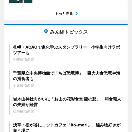
もっと見る
みん経トピックス
札幌・AOAOで進化学ぶスタンプラリー 小学生向けラボ
ツアーも
札幌経済新聞
千葉県立中央博物館で「ちば恐竜博」 巨大肉食恐竜や海
の捕食者も
千葉経済新聞
岩木山神社向かいに「お山の花彩食堂 龍の憩」 和食職人
の夫婦が経営
弘前経済新聞
浅草・松が谷にニットカフェ「ito-mori」 編み物好きが
集う場に