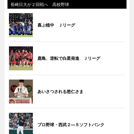
長崎日大が２回戦へ 高校野球
喜ぶ植中 Ｊリーグ
鹿島、逆転で白星発進 Ｊリーグ
あいさつされる悠仁さま
プロ野球・西武２―５ソフトバンク