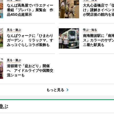
なんば高島屋でバラエティー
大丸心斎橋店で「
番組「プレバト」展覧会 作
け」謎解きイベント
品450点超展示
が閉店後の館内を
見る・遊ぶ
学ぶ・知る
なんばウォークに「ひまわり
南海難波駅に「南
ガーデン」 リラックマ、す
ス」カラーのサザ
みっコぐらしコラボ装飾も
ニ着た駅員も
見る・遊ぶ
道頓堀で「盆おどり」開催
へ アイドルライブや国際交
流ショーも
もっと見る
遊ぶ