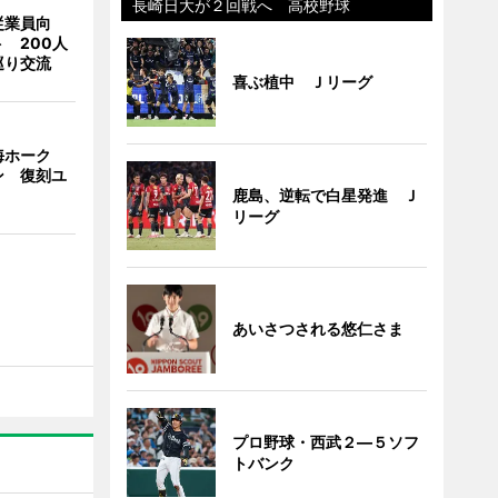
長崎日大が２回戦へ 高校野球
従業員向
 200人
巡り交流
喜ぶ植中 Ｊリーグ
海ホーク
ン 復刻ユ
鹿島、逆転で白星発進 Ｊ
リーグ
あいさつされる悠仁さま
プロ野球・西武２―５ソフ
トバンク