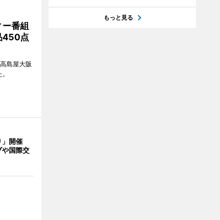
もっと見る
ィー番組
450点
、高島屋大阪
た。
り」開催
ブや国際交