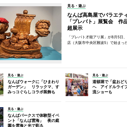
見る・遊ぶ
なんば高島屋でバラエテ
「プレバト」展覧会 作品
超展示
「プレバト才能アリ展」が8月5日
店（大阪市中央区難波5）で始まっ
見る・遊ぶ
見る・遊ぶ
なんばウォークに「ひまわり
道頓堀で「盆おど
ガーデン」 リラックマ、す
へ アイドルライ
みっコぐらしコラボ装飾も
流ショーも
見る・遊ぶ
なんばパークスで体験型イベ
ント「なんば雲海」 夜の庭
園を雲海と光で彩る