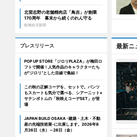
北習志野の老舗精肉店「鳥吉」が創業
170周年 幕末から続くのれん守る
船橋経済新聞
プレスリリース
最新ニ
POP UP STORE「ジロリPLAZA」が梅田ロ
フトで開催！人気作品のキャラクターたち
が“ジロリ”とした目線で集結！
この秋の正解コーデを、セットで。パンツ
もスカートも気分で選べる、シアーニット×
サテンボトムの「秋映えコーデSET」が登
場
JAPAN BUILD OSAKA -建築・土木・不動
産の先端技術展-に出展します。2026年8
月26日（水）～28日（金）