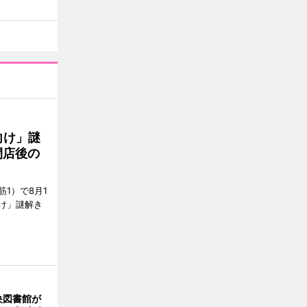
向け」謎
閉店後の
1）で8月1
け」謎解き
央図書館が