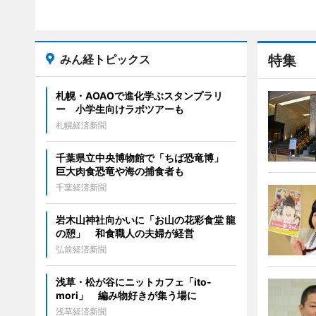
みん経トピックス
特集
札幌・AOAOで進化学ぶスタンプラリ
ー 小学生向けラボツアーも
札幌経済新聞
千葉県立中央博物館で「ちば恐竜博」
巨大肉食恐竜や海の捕食者も
千葉経済新聞
岩木山神社向かいに「お山の花彩食堂 龍
の憩」 和食職人の夫婦が経営
弘前経済新聞
浅草・松が谷にニットカフェ「ito-
mori」 編み物好きが集う場に
浅草経済新聞