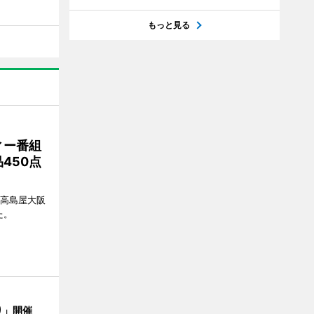
もっと見る
ィー番組
450点
、高島屋大阪
た。
り」開催