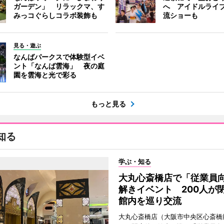
ガーデン」 リラックマ、す
へ アイドルライ
みっコぐらしコラボ装飾も
流ショーも
見る・遊ぶ
なんばパークスで体験型イベ
ント「なんば雲海」 夜の庭
園を雲海と光で彩る
もっと見る
知る
学ぶ・知る
大丸心斎橋店で「従業員
解きイベント 200人が
館内を巡り交流
大丸心斎橋店（大阪市中央区心斎橋筋