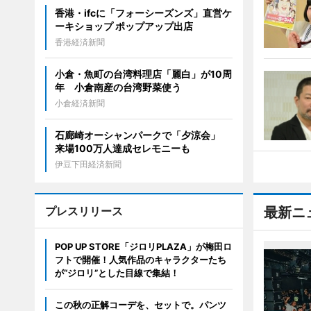
香港・ifcに「フォーシーズンズ」直営ケ
ーキショップ ポップアップ出店
香港経済新聞
小倉・魚町の台湾料理店「麗白」が10周
年 小倉南産の台湾野菜使う
小倉経済新聞
石廊崎オーシャンパークで「夕涼会」
来場100万人達成セレモニーも
伊豆下田経済新聞
プレスリリース
最新ニ
POP UP STORE「ジロリPLAZA」が梅田ロ
フトで開催！人気作品のキャラクターたち
が“ジロリ”とした目線で集結！
この秋の正解コーデを、セットで。パンツ