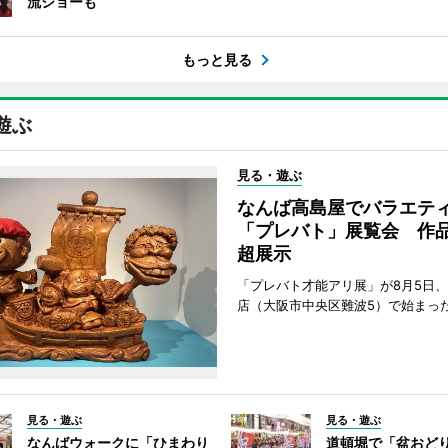
流ショーも
もっと見る
遊ぶ
見る・遊ぶ
なんば高島屋でバラエテ
「プレバト」展覧会 作品
超展示
「プレバト才能アリ展」が8月5日
店（大阪市中央区難波5）で始まっ
見る・遊ぶ
見る・遊ぶ
なんばウォークに「ひまわり
道頓堀で「盆おど