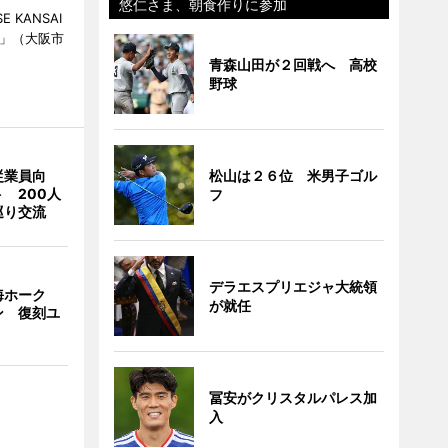
悠仁さま、朝食作りに参加
KANSAI
ch」（大阪市
青森山田が２回戦へ 高校
野球
松山は２６位 米男子ゴル
従業員向
 200人
フ
巡り交流
デラエスプリエジャ大統領
海ホーク
が就任
ン 復刻ユ
冨安がクリスタルパレス加
入