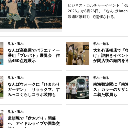
ビジネス・カルチャーイベント「RISE 
2026」が8月26日、「なんばHat
浪速区湊町1）で開催される。
見る・遊ぶ
学ぶ・知る
なんば高島屋でバラエティー
大丸心斎橋店で「
番組「プレバト」展覧会 作
け」謎解きイベント
品450点超展示
が閉店後の館内を
見る・遊ぶ
学ぶ・知る
なんばウォークに「ひまわり
南海難波駅に「南
ガーデン」 リラックマ、す
ス」カラーのサザ
みっコぐらしコラボ装飾も
ニ着た駅員も
見る・遊ぶ
道頓堀で「盆おどり」開催
へ アイドルライブや国際交