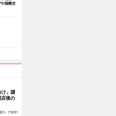
ブや国際交
向け」謎
閉店後の
1）で8月1