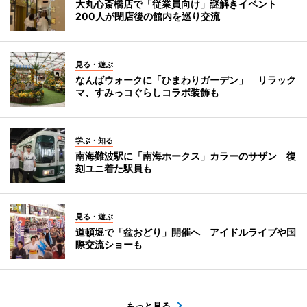
大丸心斎橋店で「従業員向け」謎解きイベント
200人が閉店後の館内を巡り交流
見る・遊ぶ
なんばウォークに「ひまわりガーデン」 リラック
マ、すみっコぐらしコラボ装飾も
学ぶ・知る
南海難波駅に「南海ホークス」カラーのサザン 復
刻ユニ着た駅員も
見る・遊ぶ
道頓堀で「盆おどり」開催へ アイドルライブや国
際交流ショーも
もっと見る