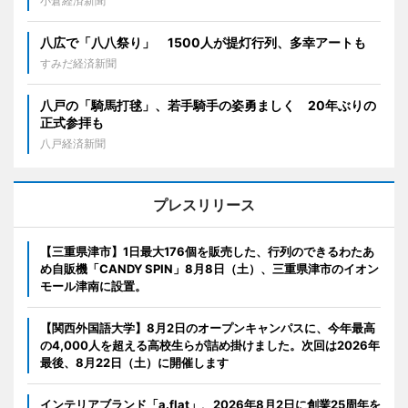
小倉経済新聞
八広で「八八祭り」 1500人が提灯行列、多幸アートも
すみだ経済新聞
八戸の「騎馬打毬」、若手騎手の姿勇ましく 20年ぶりの
正式参拝も
八戸経済新聞
プレスリリース
【三重県津市】1日最大176個を販売した、行列のできるわたあ
め自販機「CANDY SPIN」8月8日（土）、三重県津市のイオン
モール津南に設置。
【関西外国語大学】8月2日のオープンキャンパスに、今年最高
の4,000人を超える高校生らが詰め掛けました。次回は2026年
最後、8月22日（土）に開催します
インテリアブランド「a.flat」、2026年8月2日に創業25周年を