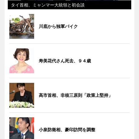
タイ首相、ミャンマー大統領と初会談
川底から独軍バイク
寿美花代さん死去、９４歳
高市首相、非核三原則「政策上堅持」
小泉防衛相、豪印訪問を調整