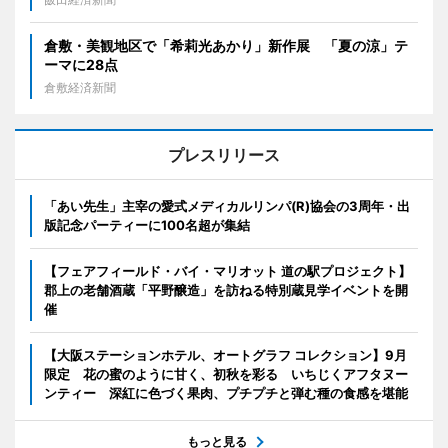
倉敷・美観地区で「希莉光あかり」新作展 「夏の涼」テ
ーマに28点
倉敷経済新聞
プレスリリース
「あい先生」主宰の愛式メディカルリンパ(R)協会の3周年・出
版記念パーティーに100名超が集結
【フェアフィールド・バイ・マリオット 道の駅プロジェクト】
郡上の老舗酒蔵「平野醸造」を訪ねる特別蔵見学イベントを開
催
【大阪ステーションホテル、オートグラフ コレクション】9月
限定 花の蜜のように甘く、初秋を彩る いちじくアフタヌー
ンティー 深紅に色づく果肉、プチプチと弾む種の食感を堪能
もっと見る